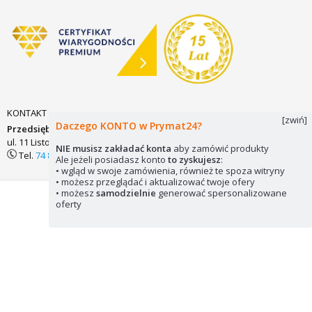
KONTAKT
[zwiń]
Daczego KONTO w Prymat24?
Przedsiębiorstwo Zaopatrzenia Technicznego PRYMAT Sp.j.
ul. 11 Listopada 7
58-200 DZIERŻONIÓW
biuro@prymat24.pl
NIE musisz zakładać konta
aby zamówić produkty
Tel.
74 831 18 82
lub
kom.
694 486 552
Ale jeżeli posiadasz konto
to zyskujesz
:
• wgląd w swoje zamówienia, również te spoza witryny
• możesz przeglądać i aktualizować twoje ofery
• możesz
samodzielnie
generować spersonalizowane
Mapa strony
Pliki cookie
© 2026 Prymat24
oferty
Wykorzystywanie elementów strony zabronione