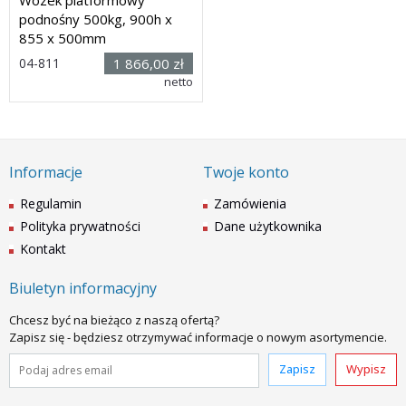
podnośny 500kg, 900h x
855 x 500mm
04-811
1 866,00 zł
Rozmiar: (dł. x szer. x
netto
wys.): 925 x 500 x 980mm (z
pałąkiem)
Dostawa: 14 dni
Informacje
Twoje konto
Regulamin
Zamówienia
Polityka prywatności
Dane użytkownika
Kontakt
Biuletyn informacyjny
Chcesz być na bieżąco z naszą ofertą?
Zapisz się - będziesz otrzymywać informacje o nowym asortymencie.
Zapisz
Wypisz