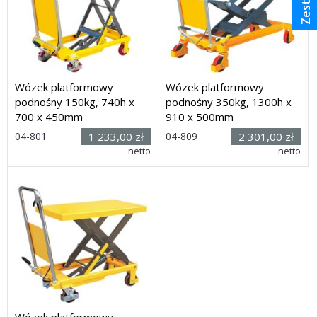
Wózek platformowy
Wózek platformowy
podnośny 150kg, 740h x
podnośny 350kg, 1300h x
700 x 450mm
910 x 500mm
04-801
1 233,00 zł
04-809
2 301,00 zł
Rozmiar: (dł. x szer. x
netto
Rozmiar: (dł. x szer. x
netto
wys.): 830 x 500 x 980mm (z
wys.): 925 x 910 x 980mm (z
pałąkiem)
pałąkiem)
Dostawa: 14 dni
Dostawa: 14 dni
Wózek platformowy