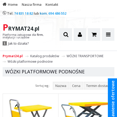
Home
Nasza firma
Kontakt
Tel.
74 831 18 82
lub
kom.
694 486 552
P
RYMAT24.pl
Platforma zakupowa dla
firm
,
instytucji i urzędów
Jak to działa?
Prymat24.pl
Katalog produktów
WÓZKI TRANSPORTOWE
Wózki platformowe podnośne
WÓZKI PLATFORMOWE PODNOŚNE
Zestawienie ofertowe
Nazwa
Cena
Termin dostawy
Sortuj wg.: