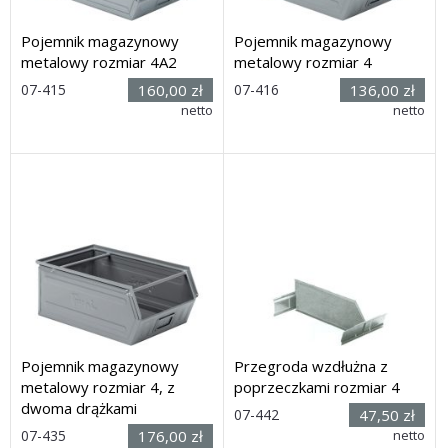
Pojemnik magazynowy
Pojemnik magazynowy
metalowy rozmiar 4A2
metalowy rozmiar 4
Rozmiar:
Rozmiar:
07-415
160,00 zł
07-416
136,00 zł
(dł. x szer.
(dł. x szer.
netto
netto
x wys.) 500 x 311 x 148mm
x wys.) 512 x 312 x 199 mm
Dostawa: 21 dni
Dostawa: 21 dni
Pojemnik magazynowy
Przegroda wzdłużna z
metalowy rozmiar 4, z
poprzeczkami rozmiar 4
dwoma drążkami
Rozmiar:
07-442
47,50 zł
(wys. x
Rozmiar:
07-435
176,00 zł
netto
dług.) 158 x 470 mm (bez
(dł. x szer.