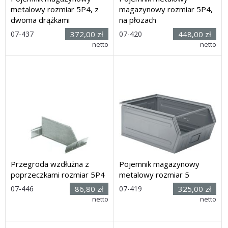
metalowy rozmiar 5P4, z
magazynowy rozmiar 5P4,
dwoma drążkami
na płozach
Rozmiar:
Rozmiar:
07-437
372,00 zł
07-420
448,00 zł
(dł. x szer.
(dł. x szer.
netto
netto
x wys.) 540 x 480 x 298mm
x wys.) 540 x 480 x 386 mm
Dostawa: 21 dni
Dostawa: 30 dni
Przegroda wzdłużna z
Pojemnik magazynowy
poprzeczkami rozmiar 5P4
metalowy rozmiar 5
Rozmiar:
Rozmiar:
07-446
86,80 zł
07-419
325,00 zł
(wys. x
(dł. x szer.
netto
netto
dług.) 215 x 485 mm (bez
x wys.) 725 x 480 x 295 mm
poprzeczek)
Dostawa: 21 dni
Dostawa: 30 dni