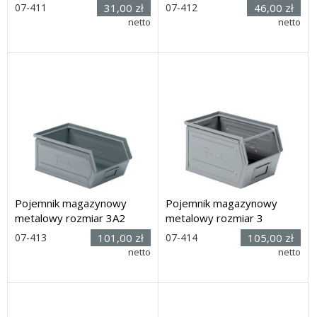
Rozmiar:
Rozmiar:
07-411
31,00 zł
07-412
46,00 zł
(dł. x szer.
(dł. x szer.
netto
netto
x wys.) 166 x 103 x 74mm
x wys.) 236 x 152 x 124 mm
Dostawa: 21 dni
Dostawa: 21 dni
Pojemnik magazynowy
Pojemnik magazynowy
metalowy rozmiar 3A2
metalowy rozmiar 3
Rozmiar:
Rozmiar:
07-413
101,00 zł
07-414
105,00 zł
(dł. x szer.
(dł. x szer.
netto
netto
x wys.) 349 x 209 x 148 mm
x wys.) 347 x 213 x 198mm
Dostawa: 21 dni
Dostawa: 21 dni