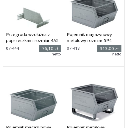
Przegroda wzdłużna z
Pojemnik magazynowy
poprzeczkami rozmiar 4A5
metalowy rozmiar 5P4
Rozmiar:
Rozmiar:
07-444
76,10 zł
07-418
313,00 zł
(wys. x
(dł. x szer.
netto
netto
dług.) 215h x 485mm (bez
x wys.) 540 x 480 x 298 mm
poprzeczek)
Dostawa: 21 dni
Dostawa: 30 dni
Pojemnik magazynowy
Pojemnik metalowy