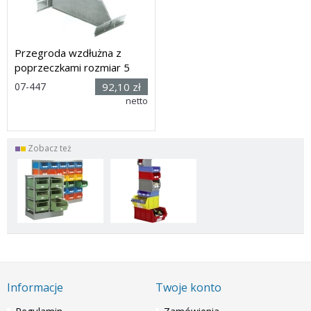
Przegroda wzdłużna z
poprzeczkami rozmiar 5
Rozmiar:
07-447
92,10 zł
(wys. x
netto
dług.) 215 x 668 mm (bez
poprzeczek)
Dostawa: 30 dni
Zobacz też
Informacje
Twoje konto