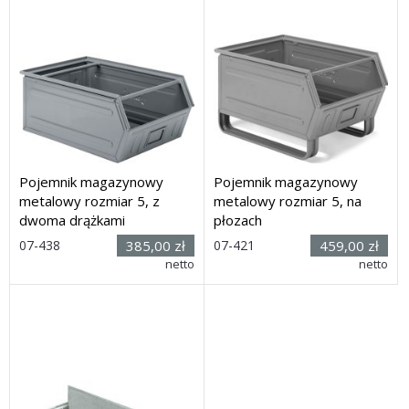
Pojemnik magazynowy
Pojemnik magazynowy
metalowy rozmiar 5, z
metalowy rozmiar 5, na
dwoma drążkami
płozach
Rozmiar:
Rozmiar:
07-438
385,00 zł
07-421
459,00 zł
(dł. x szer.
(dł. x szer.
netto
netto
x wys.) 725 x 480 x 295mm
x wys.) 725 x 480 x 383mm
Dostawa: 21 dni
Dostawa: 30 dni