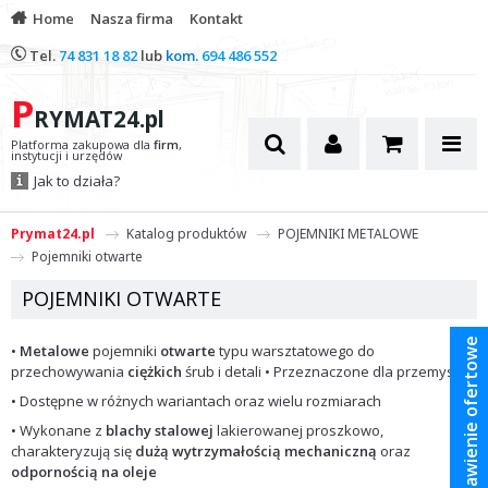
Home
Nasza firma
Kontakt
Tel.
74 831 18 82
lub
kom.
694 486 552
P
RYMAT24.pl
Platforma zakupowa dla
firm
,
instytucji i urzędów
Jak to działa?
Prymat24.pl
Katalog produktów
POJEMNIKI METALOWE
Pojemniki otwarte
POJEMNIKI OTWARTE
Zestawienie ofertowe
•
Metalowe
pojemniki
otwarte
typu warsztatowego do
przechowywania
ciężkich
śrub i detali • Przeznaczone dla przemysłu
• Dostępne w różnych wariantach oraz wielu rozmiarach
• Wykonane z
blachy stalowej
lakierowanej proszkowo,
charakteryzują się
dużą wytrzymałością mechaniczną
oraz
odpornością na oleje