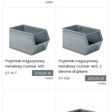
netto
poprzeczek)
x wys.) 512 x 312 x 199 mm
Dostawa: 30 dni
Dostawa: 21 dni
Pojemnik magazynowy
Pojemnik magazynowy
metalowy rozmiar 4A5
metalowy rozmiar 4A5, z
dwoma drążkami
Rozmiar:
07-417
218,00 zł
(dł. x szer.
Rozmiar:
netto
07-436
265,00 zł
x wys.) 525 x 313 x 295 mm
(dł. x szer.
netto
Dostawa: 21 dni
x wys.) 525 x 313 x 295mm
Dostawa: 21 dni