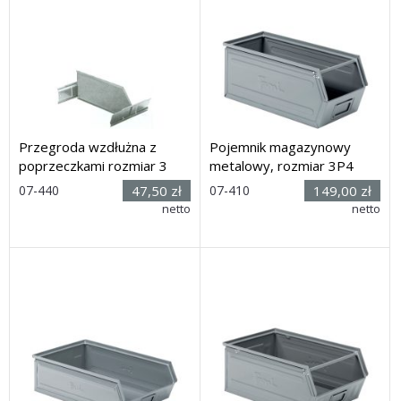
Przegroda wzdłużna z
Pojemnik magazynowy
poprzeczkami rozmiar 3
metalowy, rozmiar 3P4
Rozmiar:
Rozmiar:
07-440
47,50 zł
07-410
149,00 zł
(wys. x
(dług. x
netto
netto
dług.) 140 x 318 mm (bez
szer. x wys.): 500 x 212 x
poprzeczek)
198mm
Dostawa: 30 dni
Dostawa: 21 dni