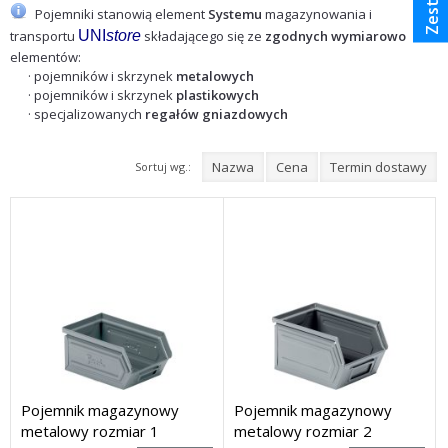
Pojemniki stanowią element
Systemu
magazynowania i
transportu
UNI
store
składającego się ze
zgodnych wymiarowo
elementów:
· pojemników i skrzynek
metalowych
· pojemników i skrzynek
plastikowych
· specjalizowanych
regałów gniazdowych
Nazwa
Cena
Termin dostawy
Sortuj wg.:
Pojemnik magazynowy
Pojemnik magazynowy
metalowy rozmiar 1
metalowy rozmiar 2