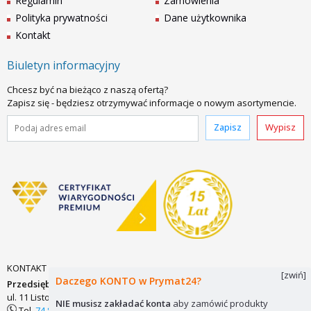
Regulamin
Zamówienia
Polityka prywatności
Dane użytkownika
Kontakt
Biuletyn informacyjny
Chcesz być na bieżąco z naszą ofertą?
Zapisz się - będziesz otrzymywać informacje o nowym asortymencie.
Zapisz
Wypisz
KONTAKT
[zwiń]
Daczego KONTO w Prymat24?
Przedsiębiorstwo Zaopatrzenia Technicznego PRYMAT Sp.j.
ul. 11 Listopada 7
58-200 DZIERŻONIÓW
biuro@prymat24.pl
NIE musisz zakładać konta
aby zamówić produkty
Tel.
74 831 18 82
lub
kom.
694 486 552