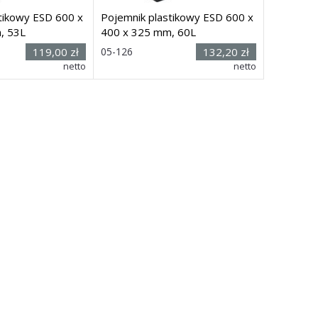
tikowy ESD 600 x
Pojemnik plastikowy ESD 600 x
, 53L
400 x 325 mm, 60L
 (wys.
Rozmiar: (wys.
119,00 zł
05-126
132,20 zł
er.)
x dł. x szer.)
netto
netto
0 mm
325 x 600 x 400 mm
Dostawa: 7 dni