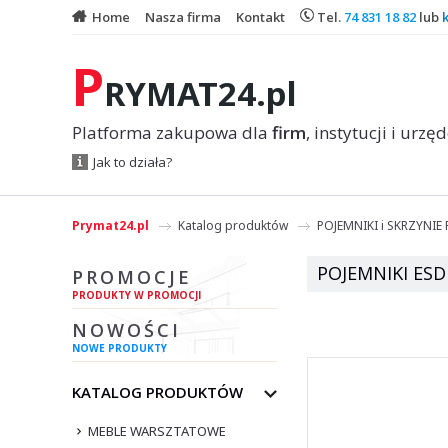
Home
Nasza firma
Kontakt
Tel.
74 831 18 82
lub
P
RYMAT24.pl
Platforma zakupowa dla
firm
, instytucji i urzę
Jak to działa?
Prymat24.pl
Katalog produktów
POJEMNIKI i SKRZYNIE
POJEMNIKI ESD
PROMOCJE
PRODUKTY W PROMOCJI
NOWOŚCI
NOWE PRODUKTY
KATALOG PRODUKTÓW
MEBLE WARSZTATOWE