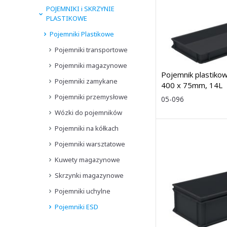
POJEMNIKI i SKRZYNIE
PLASTIKOWE
Pojemniki Plastikowe
Pojemniki transportowe
Pojemniki magazynowe
Pojemnik plastiko
Pojemniki zamykane
400 x 75mm, 14L
Pojemniki przemysłowe
Rozmiar: (wys.
05-096
dł. x szer.) 75 
Wózki do pojemników
600 x 400mm
Dostawa: 7 dni
Pojemniki na kółkach
Pojemniki warsztatowe
Kuwety magazynowe
Skrzynki magazynowe
Pojemniki uchylne
Pojemniki ESD