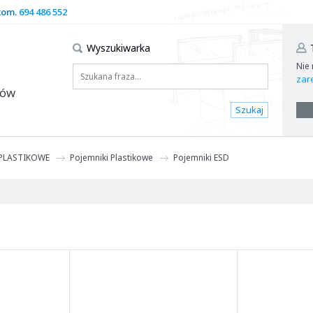
kom.
694 486 552
Wyszukiwarka
Nie
zare
dów
Szukaj
 PLASTIKOWE
Pojemniki Plastikowe
Pojemniki ESD