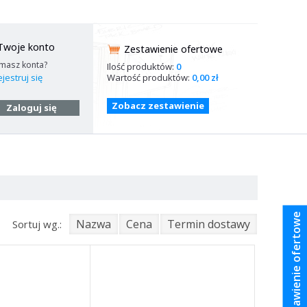
Twoje konto
Zestawienie ofertowe
 masz konta?
Ilość produktów:
0
Wartość produktów:
0,00 zł
jestruj się
Zobacz zestawienie
Zaloguj się
Zestawienie ofertowe
Nazwa
Cena
Termin dostawy
Sortuj wg.: