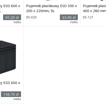
wy ESD 600 x
Pojemnik plastikowy ESD 300 x
Pojemnik plas
L
200 x 220mm, 9L
400 x 280 mm
 x
Rozmiar: (wys. x
Rozmiar:
97,20 zł
05-025
33,90 zł
05-121
 x
dł. x szer.) 220 x
x dł. x sz
netto
netto
300 x 200mm
280h x 600 x 40
Dostawa: 7 dni
Dostawa: 7 dni
wy ESD 600 x
.
156,70 zł
netto