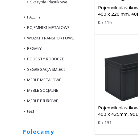
Skrzynie Plastikowe
Pojemnik plastiko
400 x 220 mm, 40
PALETY
Rozmiar: (wys.
05-116
dł. x szer.) 220
POJEMNIKI METALOWE
600 x 400 mm
Dostawa: 7 dni
WÓZKI TRANSPORTOWE
REGAŁY
PODESTY ROBOCZE
SEGREGACJA ŚMIECI
MEBLE METALOWE
MEBLE SOCJALNE
MEBLE BIUROWE
Pojemnik plastiko
test
400 x 425mm, 90L
Rozmiar: (wys
05-131
x dł. x szer.)
Polecamy
425 x 600 x 400mm
Dostawa: 7 dni