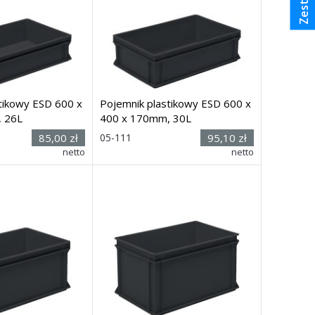
tikowy ESD 600 x
Pojemnik plastikowy ESD 600 x
 26L
400 x 170mm, 30L
 (wys. x
Rozmiar: (wys. x
85,00 zł
05-111
95,10 zł
.) 145 x
dł. x szer.) 170 x
netto
netto
600 x 400mm
Dostawa: 7 dni