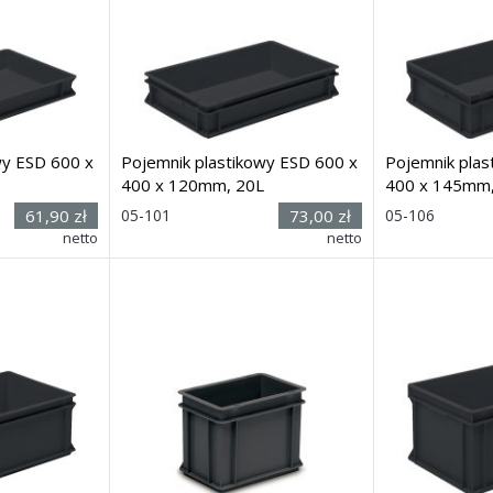
wy ESD 600 x
Pojemnik plastikowy ESD 600 x
Pojemnik plas
400 x 120mm, 20L
400 x 145mm,
 x
Rozmiar: (wys. x
Rozmiar:
61,90 zł
05-101
73,00 zł
05-106
x
dł. x szer.) 117 x
dł. x szer
netto
netto
600 x 400mm
600 x 400mm
Dostawa: 7 dni
Dostawa: 7 dni