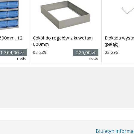
 600mm, 12
Cokół do regałów z kuwetami
Blokada wysun
600mm
(pałąk)
Rozmiar:
Rozmiar: 
1 364,00 zł
03-289
220,00 zł
03-296
90(wys) x
szer.): 4
netto
netto
00
mm
485(szer) x
575(głęb)
mm
275mm
Dostawa: 21 dni
Dostawa: 21 dn
Biuletyn informa