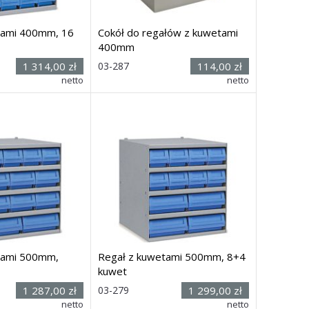
tami 400mm, 16
Cokół do regałów z kuwetami
400mm
Rozmiar: (wys.
1 314,00 zł
03-287
114,00 zł
zer.
x szer. x głęb.)
netto
netto
00 x
400
mm
90h x 485 x
375
mm
i
Dostawa: 21 dni
tami 500mm,
Regał z kuwetami 500mm, 8+4
kuwet
Rozmiar:
1 287,00 zł
03-279
1 299,00 zł
zer.
(wys. x szer.
netto
netto