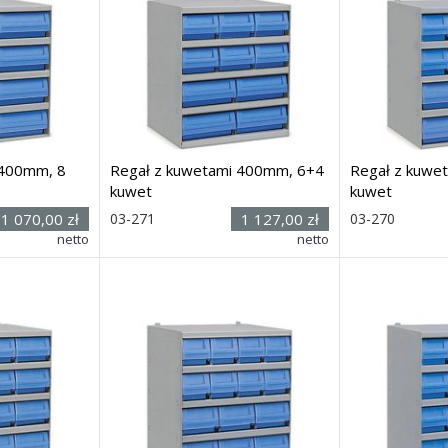
 400mm, 8
Regał z kuwetami 400mm, 6+4
Regał z kuwe
kuwet
kuwet
Rozmiar:
Rozmiar:
1 070,00 zł
03-271
1 127,00 zł
03-270
(wys. x szer.
(wys. x s
netto
netto
00
mm
x głęb.) 545h x 500 x
400
mm
x głęb.) 545h x 5
Dostawa: 21 dni
Dostawa: 21 dn