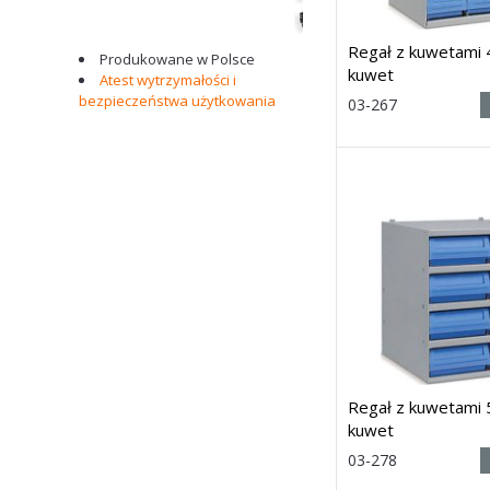
Regał z kuwetami
Produkowane w Polsce
kuwet
Atest wytrzymałości i
bezpieczeństwa użytkowania
Rozmiar:
03-267
(wys. x szer.
x głęb.) 545h x 500 x
4
Dostawa: 21 dni
Regał z kuwetami
kuwet
Rozmiar:
03-278
(wys. x szer.