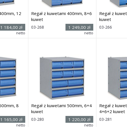
 400mm, 12
Regał z kuwetami 400mm, 8+6
Regał z kuwe
kuwet
kuwet
Rozmiar:
Rozmiar:
1 184,00 zł
03-268
1 249,00 zł
03-266
(wys. x szer.
(wys. x s
netto
netto
00
mm
x głęb.) 545h x 500 x
400
mm
x głęb.) 545h x 5
Dostawa: 21 dni
Dostawa: 21 dn
 500mm, 8
Regał z kuwetami 500mm, 6+4
Regał z kuwe
kuwet
4+6+2 kuwet
Rozmiar:
Rozmiar:
1 165,00 zł
03-280
1 220,00 zł
03-281
(wys. x szer.
(wys. x s
netto
netto