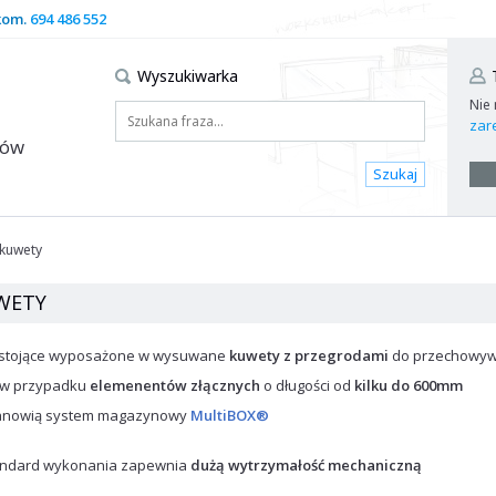
kom.
694 486 552
Wyszukiwarka
Nie
zare
dów
Szukaj
 kuwety
WETY
nostojące wyposażone w wysuwane
kuwety z przegrodami
do przechowywa
a w przypadku
elemenentów złącznych
o długości od
kilku do 600mm
stanowią system magazynowy
MultiBOX®
ndard wykonania zapewnia
dużą wytrzymałość mechaniczną