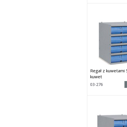
x głęb.) 545h x 500 x
5
Dostawa: 21 dni
Regał z kuwetami
kuwet
Rozmiar:
03-276
(wys. x szer.
x głęb.) 545h x 500 x
5
Dostawa: 21 dni