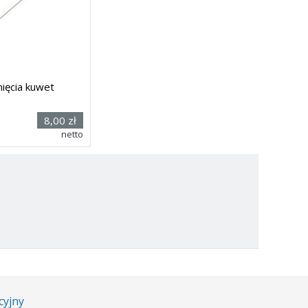
ięcia kuwet
(dł. x
8,00 zł
85 x
netto
i
cyjny