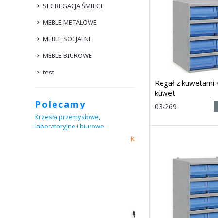
SEGREGACJA ŚMIECI
MEBLE METALOWE
MEBLE SOCJALNE
MEBLE BIUROWE
test
Regał z kuwetami
kuwet
Polecamy
Rozmiar:
03-269
(wys. x szer.
Krzesła przemysłowe,
x głęb.) 545h x 500 x
4
laboratoryjne i biurowe
Dostawa: 21 dni
Krzesła i taborety warsztatowe