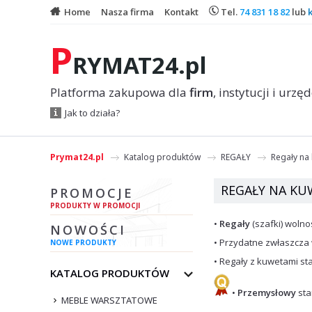
Home
Nasza firma
Kontakt
Tel.
74 831 18 82
lub
P
RYMAT24.pl
Platforma zakupowa dla
firm
, instytucji i urzę
Jak to działa?
Prymat24.pl
Katalog produktów
REGAŁY
Regały na
REGAŁY NA KU
PROMOCJE
PRODUKTY W PROMOCJI
•
Regały
(szafki) wol
NOWOŚCI
• Przydatne zwłaszcz
NOWE PRODUKTY
• Regały z kuwetami 
KATALOG PRODUKTÓW
•
Przemysłowy
sta
MEBLE WARSZTATOWE