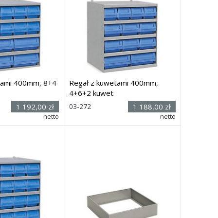
tami 400mm, 8+4
Regał z kuwetami 400mm,
4+6+2 kuwet
Rozmiar:
1 192,00 zł
03-272
1 188,00 zł
zer.
(wys. x szer.
netto
netto
00 x
400
mm
x głęb.) 545 x 500 x
400
mm
i
Dostawa: 21 dni