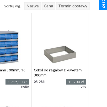
Nazwa
Cena
Termin dostawy
Sortuj wg.:
tami 300mm, 16
Cokół do regałów z kuwetami
300mm
Rozmiar: (wys.
1 215,00 zł
03-286
108,00 zł
zer.
x szer. x głęb.)
netto
netto
00 x
300
mm
90h x 485 x
275
mm
i
Dostawa: 21 dni