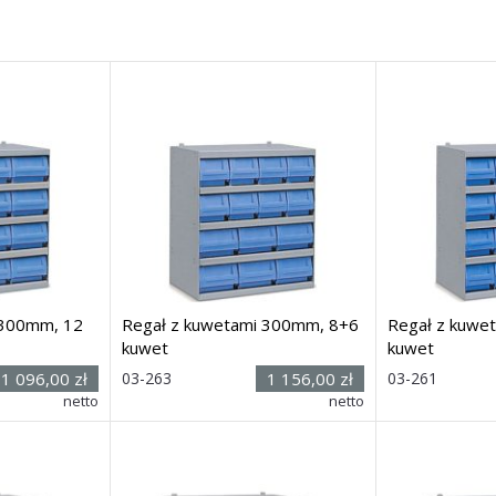
 300mm, 12
Regał z kuwetami 300mm, 8+6
Regał z kuwe
kuwet
kuwet
Rozmiar:
Rozmiar:
1 096,00 zł
03-263
1 156,00 zł
03-261
(wys. x szer.
(wys. x s
netto
netto
00
mm
x głęb.) 545h x 500 x
300
mm
x głęb.) 545h x 5
Dostawa: 21 dni
Dostawa: 21 dn