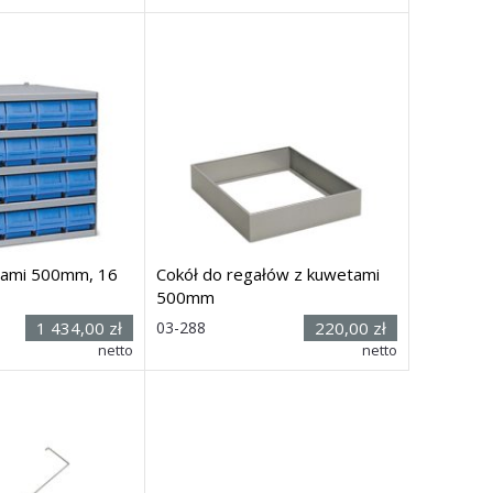
00 x
500
mm
x głęb.) 545h x 500 x
500
mm
i
Dostawa: 21 dni
tami 500mm, 16
Cokół do regałów z kuwetami
500mm
Rozmiar: (wys.
1 434,00 zł
03-288
220,00 zł
zer.
x szer. x głęb.)
netto
netto
0 x
500
mm
90h x 485 x
475
mm
i
Dostawa: 21 dni