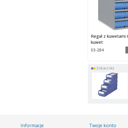
Regał z kuwetami
kuwet
Rozmiar:
03-284
(wys. x szer.
x głęb.) 545h x 500 x
6
Dostawa: 21 dni
Zobacz też
Informacje
Twoje konto