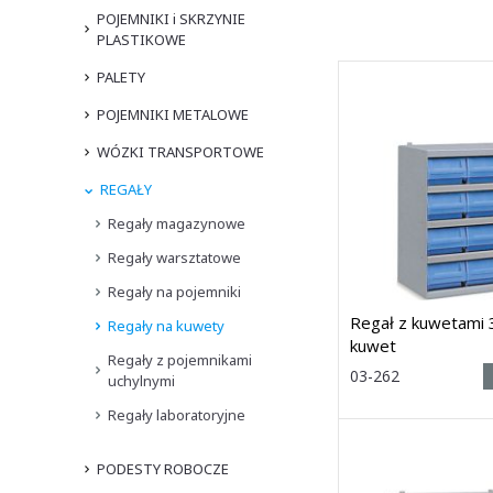
POJEMNIKI i SKRZYNIE
PLASTIKOWE
PALETY
POJEMNIKI METALOWE
WÓZKI TRANSPORTOWE
REGAŁY
Regały magazynowe
Regały warsztatowe
Regały na pojemniki
Regał z kuwetami
Regały na kuwety
kuwet
Regały z pojemnikami
Rozmiar:
03-262
uchylnymi
(wys. x szer.
x głęb.) 545h x 500 x
3
Regały laboratoryjne
Dostawa: 21 dni
PODESTY ROBOCZE