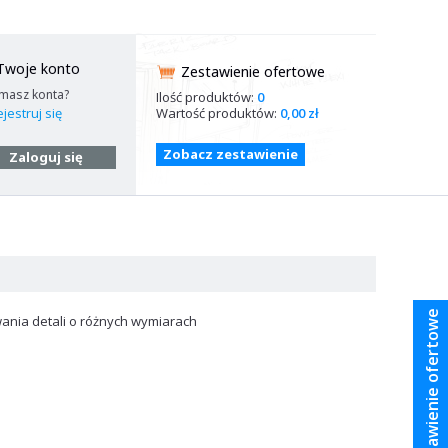
Twoje konto
Zestawienie ofertowe
 masz konta?
Ilość produktów:
0
Wartość produktów:
0,00 zł
jestruj się
Zobacz zestawienie
Zaloguj się
Zestawienie ofertowe
nia detali o różnych wymiarach