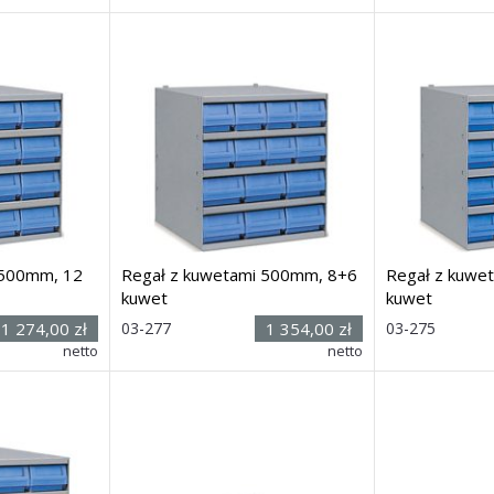
00
mm
x głęb.) 545h x 500 x
500
mm
x głęb.) 545h x 5
Dostawa: 21 dni
Dostawa: 21 dn
 500mm, 12
Regał z kuwetami 500mm, 8+6
Regał z kuwe
kuwet
kuwet
Rozmiar:
Rozmiar:
1 274,00 zł
03-277
1 354,00 zł
03-275
(wys. x szer.
(wys. x s
netto
netto
00
mm
x głęb.) 545h x 500 x
500
mm
x głęb.) 545 x 50
Dostawa: 21 dni
Dostawa: 21 dn