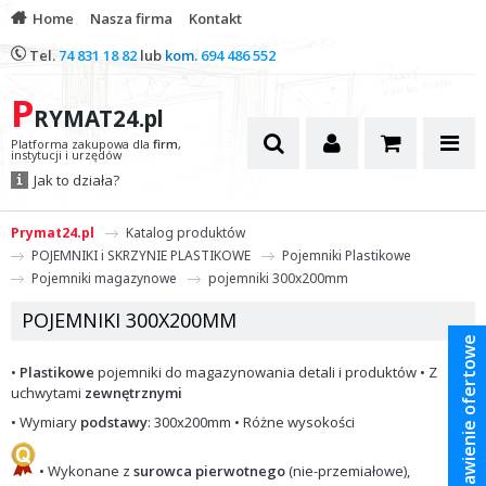
Home
Nasza firma
Kontakt
Tel.
74 831 18 82
lub
kom.
694 486 552
P
RYMAT24.pl
Platforma zakupowa dla
firm
,
instytucji i urzędów
Jak to działa?
Prymat24.pl
Katalog produktów
POJEMNIKI i SKRZYNIE PLASTIKOWE
Pojemniki Plastikowe
Pojemniki magazynowe
pojemniki 300x200mm
POJEMNIKI 300X200MM
Zestawienie ofertowe
•
Plastikowe
pojemniki do magazynowania detali i produktów • Z
uchwytami
zewnętrznymi
• Wymiary
podstawy
: 300x200mm • Różne wysokości
• Wykonane z
surowca pierwotnego
(nie-przemiałowe),