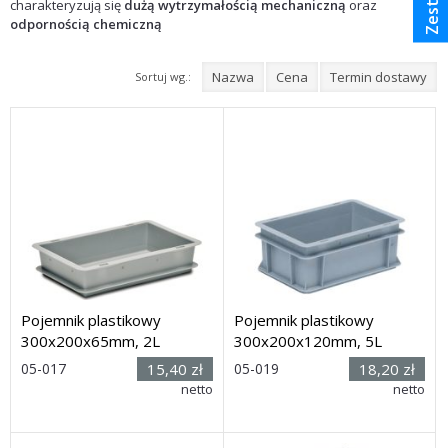
charakteryzują się
dużą wytrzymałością mechaniczną
oraz
odpornością chemiczną
Nazwa
Cena
Termin dostawy
Sortuj wg.:
Pojemnik plastikowy
Pojemnik plastikowy
300x200x65mm, 2L
300x200x120mm, 5L
Rozmiar: (
Rozmiar: (
05-017
15,40 zł
05-019
18,20 zł
wys. x dł. x
wys. x dł. x
netto
netto
szer.) 65 x 300 x 200mm
szer.) 120 x 300 x 200 mm
Dostawa: 7 dni
Dostawa: 7 dni