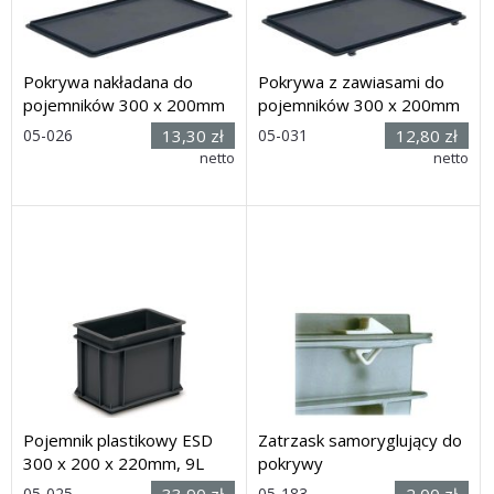
Pokrywa nakładana do
Pokrywa z zawiasami do
pojemników 300 x 200mm
pojemników 300 x 200mm
Rozmiar:
Rozmiar:
05-026
13,30 zł
05-031
12,80 zł
(wys. x dł. x
(wys. x dł. x
netto
netto
szer.) 19 x 800 x 600mm
szer.) 19 x 300 x 200mm
Dostawa: 7 dni
Dostawa: 7 dni
Pojemnik plastikowy ESD
Zatrzask samoryglujący do
300 x 200 x 220mm, 9L
pokrywy
Rozmiar:
Rozmiar: 40
05-025
33,90 zł
05-183
2,00 zł