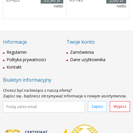
(wys. x dł. x
x 20 mm
netto
netto
szer.) 220 x 300 x 200mm
Dostawa: 21 dni
Dostawa: 7 dni
Informacje
Twoje konto
Regulamin
Zamówienia
Polityka prywatności
Dane użytkownika
Kontakt
Krzesła
Biuletyn informacyjny
Chcesz być na bieżąco z naszą ofertą?
Zapisz się - będziesz otrzymywać informacje o nowym asortymencie.
Zapisz
Wypisz