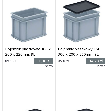
Pojemnik plastikowy 300 x
Pojemnik plastikowy ESD
200 x 220mm, 9L
300 x 200 x 220mm, 9L
Rozmiar:
Rozmiar:
05-024
31,30 zł
05-025
34,20 zł
(wys. x dł. x
230(wys) x
netto
netto
szer.) 220 x 300 x 200mm
200(szer) x 300(głęb) mm
Dostawa: 7 dni
Dostawa: 7 dni