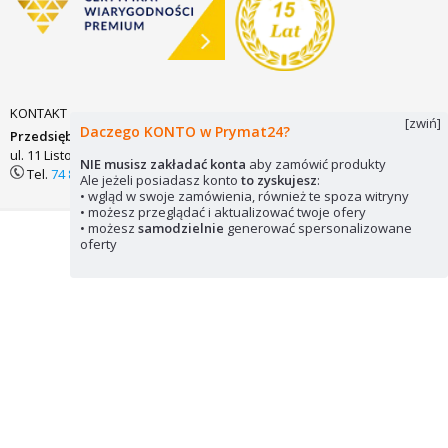
KONTAKT
[zwiń]
Daczego KONTO w Prymat24?
Przedsiębiorstwo Zaopatrzenia Technicznego PRYMAT Sp.j.
ul. 11 Listopada 7
58-200 DZIERŻONIÓW
biuro@prymat24.pl
NIE musisz zakładać konta
aby zamówić produkty
Tel.
74 831 18 82
lub
kom.
694 486 552
Ale jeżeli posiadasz konto
to zyskujesz
:
• wgląd w swoje zamówienia, również te spoza witryny
• możesz przeglądać i aktualizować twoje ofery
• możesz
samodzielnie
generować spersonalizowane
Mapa strony
Pliki cookie
© 2026 Prymat24
oferty
Wykorzystywanie elementów strony zabronione