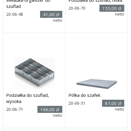
szuflad
20-06-70
155,00 zł
Rozmiar:
20-06-48
41,00 zł
Rozmiar: (wys. x szer. x
netto
(wys. x
głęb.) 42h x528 x443mm
netto
szer. x głęb.) 40 x 527 x 441
Dostawa: 21 dni
mm
Dostawa: 21 dni
Podziałka do szuflad,
Półka do szafek
wysoka
Rozmiar:
20-06-31
87,00 zł
(wys. x
20-06-71
166,00 zł
netto
szer. x głęb.) 25 x 560 x 540
Rozmiar: (wys. x szer. x
netto
mm
głęb.) 100 x 528 x 443 mm
Dostawa: 21 dni
Dostawa: 21 dni