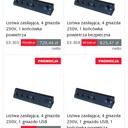
Listwa zasilająca, 4 gniazda
Listwa zasilająca, 4 gniazda
230V, 1 końcówka
230V, 1 końcówka
powietrza
powietrza bezpieczna
03-303
729,44 zł
03-304
825,47 zł
752,00 zł
851,00 zł
Rozmiar: (wys. x dł. x głęb.)
netto
Rozmiar: (wys. x dł. x głęb.)
netto
105 x 500 x 95 mm
105 x 500 x 95 mm
Dostawa: 21 dni
Dostawa: 21 dni
Listwa zasilająca, 4 gniazda
Listwa zasilająca, 4 gniazda
230V, 1 gniazdo USB
230V, 1 gniazdo USB, 1
końcówka powietrza