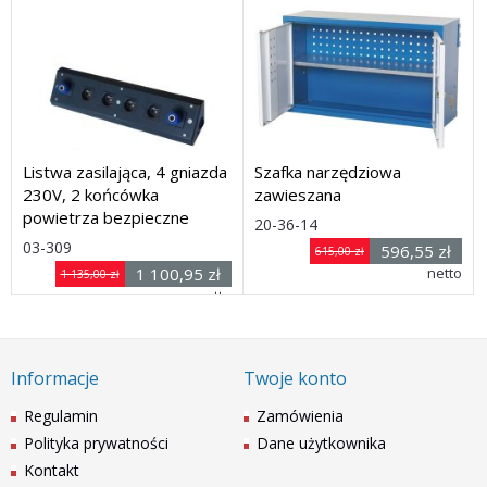
Listwa zasilająca, 4 gniazda
Szafka narzędziowa
230V, 2 końcówka
zawieszana
powietrza bezpieczne
Rozmiar: 814(szer) x
20-36-14
Rozmiar: (wys. x dł. x
03-309
596,55 zł
615,00 zł
1 100,95 zł
300(głęb) x 480(wys) mm
netto
1 135,00 zł
Dostawa: 21 dni
głęb.) 105 x 500 x 95 mm
netto
Dostawa: 21 dni
Informacje
Twoje konto
Regulamin
Zamówienia
Polityka prywatności
Dane użytkownika
Kontakt