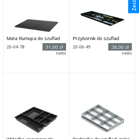
Mata tłumiąca do szuflad
Przybornik do szuflad
Rozmiar:
Rozmiar:
20-04-78
31,00 zł
20-06-49
28,00 zł
(szer. x
(wys. x
netto
netto
głęb.) 530 x 442 mm
szer. x głęb.) 22 x 550 x 170
mm
Dostawa: 21 dni
Dostawa: 21 dni
Wkładka-organizer do
Podziałka do szuflad, niska