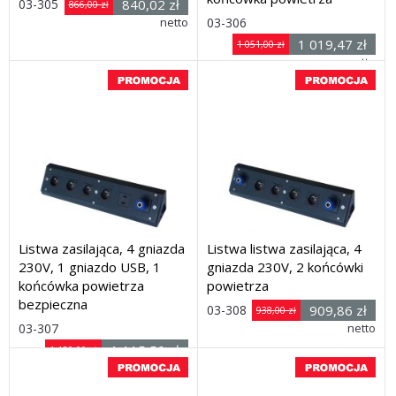
03-305
840,02 zł
866,00 zł
Rozmiar: (wys. x dł. x
Rozmiar: (wys. x dł. x głęb.)
netto
03-306
105 x 500 x 95 mm
1 019,47 zł
1 051,00 zł
Dostawa: 21 dni
głęb.) 105 x 500 x 95 mm
netto
Dostawa: 21 dni
Listwa zasilająca, 4 gniazda
Listwa listwa zasilająca, 4
230V, 1 gniazdo USB, 1
gniazda 230V, 2 końcówki
końcówka powietrza
powietrza
bezpieczna
03-308
909,86 zł
938,00 zł
Rozmiar: (wys. x dł. x
03-307
Rozmiar: (wys. x dł. x głęb.)
netto
105 x 500 x 95 mm
1 115,50 zł
1 150,00 zł
Dostawa: 21 dni
głęb.) 105 x 500 x 95 mm
netto
Dostawa: 21 dni