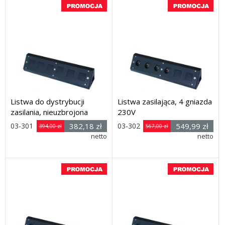
Listwa do dystrybucji
Listwa zasilająca, 4 gniazda
zasilania, nieuzbrojona
230V
03-301
382,18 zł
03-302
549,99 zł
394,00 zł
567,00 zł
Rozmiar: (wys. x dł. x głęb.)
netto
Rozmiar: (wys. x dł. x głęb.)
netto
105 x 500 x 95 mm
105 x 500 x 95 mm
Dostawa: 21 dni
Dostawa: 21 dni