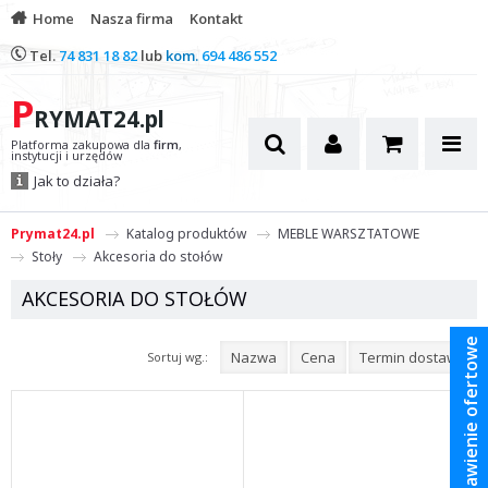
Home
Nasza firma
Kontakt
Tel.
74 831 18 82
lub
kom.
694 486 552
P
RYMAT24.pl
Platforma zakupowa dla
firm
,
instytucji i urzędów
Jak to działa?
Prymat24.pl
Katalog produktów
MEBLE WARSZTATOWE
Stoły
Akcesoria do stołów
AKCESORIA DO STOŁÓW
Zestawienie ofertowe
Nazwa
Cena
Termin dostawy
Sortuj wg.: