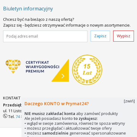
Biuletyn informacyjny
Chcesz być na bieżąco z naszą ofertą?
Zapisz się - będziesz otrzymywać informacje o nowym asortymencie.
Zapisz
Wypisz
KONTAKT
[zwiń]
Daczego KONTO w Prymat24?
Przedsiębiorstwo Zaopatrzenia Technicznego PRYMAT Sp.j.
ul. 11 Listopada 7
58-200 DZIERŻONIÓW
biuro@prymat24.pl
NIE musisz zakładać konta
aby zamówić produkty
Tel.
74 831 18 82
lub
kom.
694 486 552
Ale jeżeli posiadasz konto
to zyskujesz
:
• wgląd w swoje zamówienia, również te spoza witryny
• możesz przeglądać i aktualizować twoje ofery
• możesz
samodzielnie
generować spersonalizowane
Mapa strony
Pliki cookie
© 2026 Prymat24