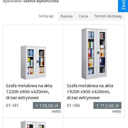
wykonane i
ładnie wykończone
Nazwa
Cena
Termin dostawy
Sortuj wg.:
Szafa metalowa na akta
Szafa metalowa na akta
1220h x900 x420mm,
1920h x900 x420mm,
drzwi witrynowe
drzwi witrynowe
01-161
1 128,00 zł
01-160
1 712,00 zł
Rozmiar: (wys. x szer. x
netto
Rozmiar: (wys. x szer. x
netto
głęb.) 1220h x
900
x 420mm
głęb.) 1920h x
900
x 420mm
Dostawa: 50 dni
Dostawa: 50 dni