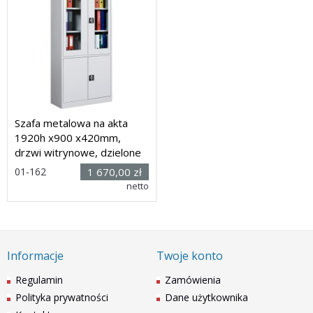
Szafa metalowa na akta
1920h x900 x420mm,
drzwi witrynowe, dzielone
01-162
1 670,00 zł
Rozmiar: (wys. x szer. x
netto
głęb.) 1920h x
900
x 420mm
Dostawa: 50 dni
Informacje
Twoje konto
Regulamin
Zamówienia
Polityka prywatności
Dane użytkownika