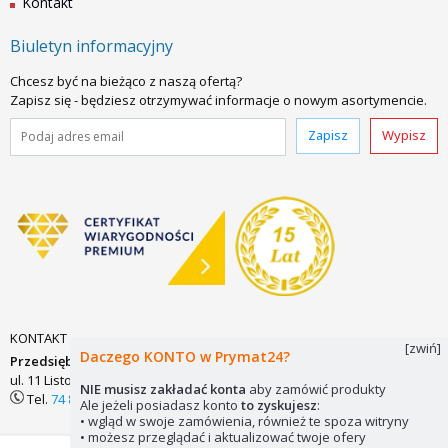
Kontakt
Biuletyn informacyjny
Chcesz być na bieżąco z naszą ofertą?
Zapisz się - będziesz otrzymywać informacje o nowym asortymencie.
Zapisz
Wypisz
KONTAKT
[zwiń]
Daczego KONTO w Prymat24?
Przedsiębiorstwo Zaopatrzenia Technicznego PRYMAT Sp.j.
ul. 11 Listopada 7
58-200 DZIERŻONIÓW
biuro@prymat24.pl
NIE musisz zakładać konta
aby zamówić produkty
Tel.
74 831 18 82
lub
kom.
694 486 552
Ale jeżeli posiadasz konto
to zyskujesz
:
• wgląd w swoje zamówienia, również te spoza witryny
• możesz przeglądać i aktualizować twoje ofery