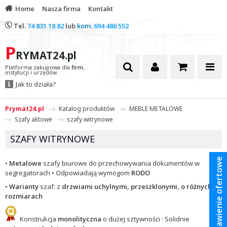
Home
Nasza firma
Kontakt
Tel.
74 831 18 82
lub
kom.
694 486 552
P
RYMAT24.pl
Platforma zakupowa dla
firm
,
instytucji i urzędów
Jak to działa?
Prymat24.pl
Katalog produktów
MEBLE METALOWE
Szafy aktowe
szafy witrynowe
SZAFY WITRYNOWE
Zestawienie ofertowe
•
Metalowe
szafy biurowe do przechowywania dokumentów w
segregatorach • Odpowiadają wymogom
RODO
•
Warianty
szaf: z
drzwiami uchylnymi,
przeszklonymi
, o różnych
rozmiarach
Konstrukcja
monolityczna
o dużej sztywności · Solidnie