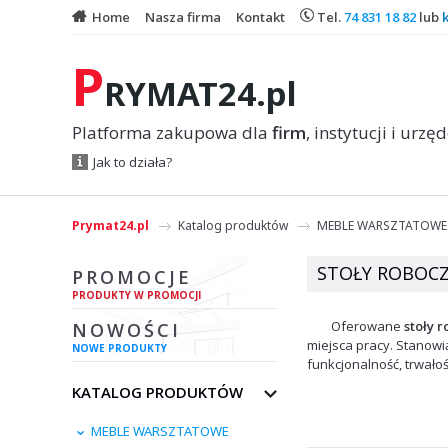
Home
Nasza firma
Kontakt
Tel.
74 831 18 82
lub
P
RYMAT24.pl
Platforma zakupowa dla
firm
, instytucji i urzę
Jak to działa?
Prymat24.pl
Katalog produktów
MEBLE WARSZTATOWE
STOŁY ROBOC
PROMOCJE
PRODUKTY W PROMOCJI
Oferowane
stoły 
NOWOŚCI
miejsca pracy. Stanow
NOWE PRODUKTY
funkcjonalność, trwało
KATALOG PRODUKTÓW
MEBLE WARSZTATOWE