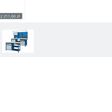
r. × gł. × wys.)
2 211,60 zł
netto
Krzesła i taborety warsztatowe