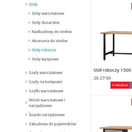
Stoły
Stoły warsztatowe
Stoły ślusarskie
Nadbudowy do stołów
Akcesoria do stołów
Stoły robocze
Stoły wyspowe
Stół roboczy 150
Szafy warsztatowe
Rozmiar: (sze
20-27-50
Szafy na komputer
1500 ×
1 140,00 zł
740 × 900
Szafki warsztatowe
mm
Dostawa: 7 dni
Wózki warsztatowe i
narzędziowe
Ścianki narzędziowe
Zabudowa do pojemników