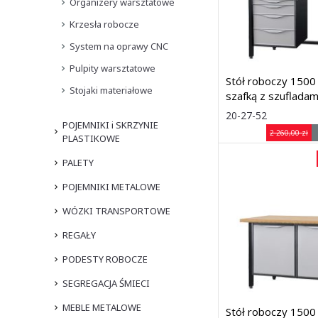
Organizery warsztatowe
Krzesła robocze
System na oprawy CNC
Pulpity warsztatowe
Stół roboczy 1500
Stojaki materiałowe
szafką z szufladam
Rozmiar: (sze
20-27-52
POJEMNIKI i SKRZYNIE
1500 ×
2 260,00 zł
PLASTIKOWE
740 × 900
mm
PALETY
Dostawa: 7 dni
POJEMNIKI METALOWE
WÓZKI TRANSPORTOWE
REGAŁY
PODESTY ROBOCZE
SEGREGACJA ŚMIECI
MEBLE METALOWE
Stół roboczy 1500