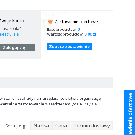
Twoje konto
Zestawienie ofertowe
 masz konta?
Ilość produktów:
0
Wartość produktów:
0,00 zł
jestruj się
Zobacz zestawienie
Zaloguj się
Zestawienie ofertowe
szafki i szuflady na narzędzia, co ułatwia organizację
wersalne zastosowanie
wszędzie tam, gdzie liczy się
Nazwa
Cena
Termin dostawy
Sortuj wg.: