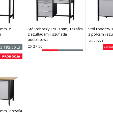
 mm, z
Stół roboczy 1500 mm, 1szafka
Stół roboczy 
i
z szufladami i szuflada
z półkam i szu
podblatowa
r. × gł. × wys.)
Rozmiar
20-27-53
Rozmiar: (szer. × gł. × wys.)
20-27-56
1500 ×
2 192,20 zł
2 830,0
740 × 900
1500 ×
netto
2 570,50 zł
2 650,00 zł
mm
740 × 900
netto
Dostawa: 7 dni
mm
Dostawa: 7 dni
 mm, 2 szafki