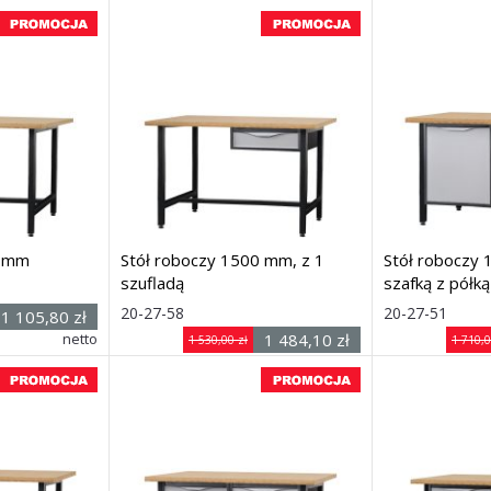
0 mm
Stół roboczy 1500 mm, z 1
Stół roboczy 
szufladą
szafką z półką
r. × gł. × wys.)
Rozmiar: (szer. × gł. × wys.)
Rozmiar
20-27-58
20-27-51
1 105,80 zł
1500 ×
1500 ×
netto
1 484,10 zł
1 530,00 zł
1 710,0
740 × 900
740 × 900
netto
mm
mm
Dostawa: 7 dni
Dostawa: 7 dni