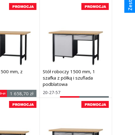
1500 mm, z
Stół roboczy 1500 mm, 1
szafka z półką i szuflada
podblatowa
: (szer. × gł. × wys.)
Rozmiar: (szer. × gł. × wys.)
20-27-57
1 658,70 zł
0 zł
1500 ×
netto
2 037,00 zł
2 100,00 zł
740 × 900
netto
mm
Dostawa: 7 dni