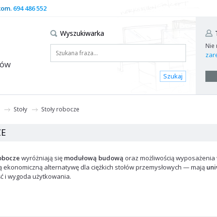
kom.
694 486 552
Wyszukiwarka
Nie
zare
dów
Szukaj
Stoły
Stoły robocze
ZE
robocze
wyróżniają się
modułową budową
oraz możliwością wyposażenia w 
ią ekonomiczną alternatywę dla ciężkich stołów przemysłowych — mają
uni
ść i wygoda użytkowania.