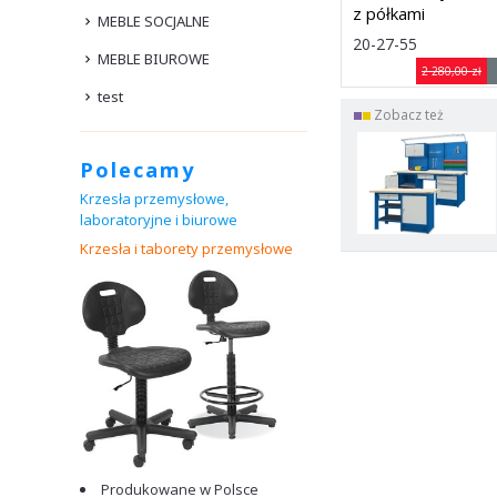
z półkami
MEBLE SOCJALNE
Rozmiar: (sze
20-27-55
MEBLE BIUROWE
1500 ×
2 280,00 zł
740 × 900
test
mm
Zobacz też
Dostawa: 7 dni
Polecamy
Krzesła przemysłowe,
laboratoryjne i biurowe
Produkowane w Polsce