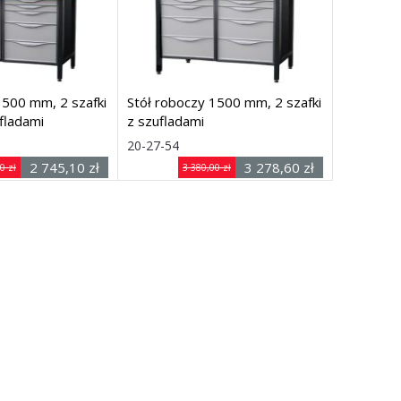
1500 mm, 2 szafki
Stół roboczy 1500 mm, 2 szafki
fladami
z szufladami
: (szer. × gł. × wys.)
Rozmiar: (szer. × gł. × wys.)
20-27-54
1500 ×
2 745,10 zł
3 278,60 zł
0 zł
3 380,00 zł
740 × 900
netto
netto
mm
Dostawa: 7 dni