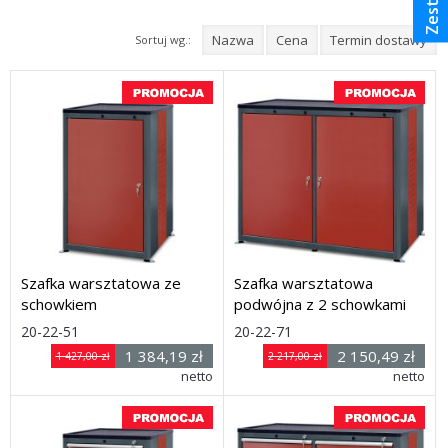
Nazwa
Cena
Termin dostawy
Sortuj wg.:
Szafka warsztatowa ze
Szafka warsztatowa
schowkiem
podwójna z 2 schowkami
Rozmiar: (wys. x szer.
Rozmiar: (wys. x szer.
20-22-51
20-22-71
x
x
1 384,19 zł
2 150,49 zł
1 427,00 zł
2 217,00 zł
głęb.) 1030 x 650 x 600 mm
netto
głęb.) 1030 x 1240 x 600
netto
mm
Dostawa: 21 dni
Dostawa: 21 dni