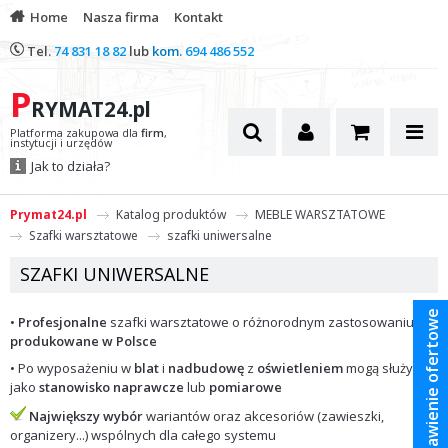
Home
Nasza firma
Kontakt
Tel.
74 831 18 82
lub
kom.
694 486 552
P
RYMAT24.pl
Platforma zakupowa dla
firm
,
instytucji i urzędów
Jak to działa?
Prymat24.pl
Katalog produktów
MEBLE WARSZTATOWE
Szafki warsztatowe
szafki uniwersalne
SZAFKI UNIWERSALNE
Zestawienie ofertowe
•
Profesjonalne
szafki warsztatowe o różnorodnym zastosowaniu,
produkowane w Polsce
• Po wyposażeniu w
blat
i
nadbudowę
z
oświetleniem
mogą służyć
jako
stanowisko naprawcze
lub
pomiarowe
Największy wybór
wariantów oraz akcesoriów (zawieszki,
organizery...) wspólnych dla całego systemu