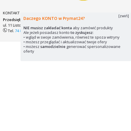
KONTAKT
[zwiń]
Daczego KONTO w Prymat24?
Przedsiębiorstwo Zaopatrzenia Technicznego PRYMAT Sp.j.
ul. 11 Listopada 7
58-200 DZIERŻONIÓW
biuro@prymat24.pl
NIE musisz zakładać konta
aby zamówić produkty
Tel.
74 831 18 82
lub
kom.
694 486 552
Ale jeżeli posiadasz konto
to zyskujesz
:
• wgląd w swoje zamówienia, również te spoza witryny
• możesz przeglądać i aktualizować twoje ofery
• możesz
samodzielnie
generować spersonalizowane
Mapa strony
Pliki cookie
© 2026 Prymat24
oferty
Wykorzystywanie elementów strony zabronione