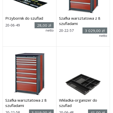
Przybornik do szuflad
Szafka warsztatowa z 8
szufladami
Rozmiar:
20-06-49
28,00 zł
(wys. x
netto
20-22-57
3 029,00 zł
szer. x głęb.) 22 x 550 x 170
Rozmiar: (wys. x szer. x
netto
mm
głęb.) 1030 x 650 x 600 mm
Dostawa: 21 dni
Dostawa: 21 dni
Szafka warsztatowa z 8
Wkładka-organizer do
szufladami
szuflad
Rozmiar:
20-22-58
3 019,00 zł
20-06-48
41,00 zł