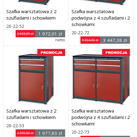
Szafka warsztatowa z 2
Szafka warsztatowa
szufladami i schowkiem
podwójna z 4 szufladami i 2
schowkami
Rozmiar: (wys. x szer.
20-22-52
Rozmiar: (wys. x szer.
x
20-22-72
1 972,01 zł
2 033,00 zł
x
głęb.) 1030 x 650 x 600 mm
netto
3 447,38 zł
3 554,00 zł
Dostawa: 21 dni
głęb.) 1030 x 1240 x 600
netto
mm
Dostawa: 21 dni
Szafka warsztatowa z 2
Szafka warsztatowa
szufladami i schowkiem
podwójna z 4 szufladami i 2
schowkami
Rozmiar: (wys. x szer.
20-22-53
Rozmiar: (wys. x szer.
x
20-22-73
1 977,83 zł
2 039,00 zł