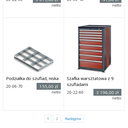
(wys. x
Rozmiar: (wys. x szer. x
netto
netto
szer. x głęb.) 40 x 527 x 441
głęb.) 1030 x 650 x 600 mm
mm
Dostawa: 21 dni
Dostawa: 21 dni
Podziałka do szuflad, niska
Szafka warsztatowa z 9
szufladami
20-06-70
155,00 zł
Rozmiar: (wys. x szer. x
netto
20-22-60
3 196,00 zł
głęb.) 42h x528 x443mm
Rozmiar: (wys. x szer. x
netto
Dostawa: 21 dni
głęb.) 1030 x 650 x 600 mm
Dostawa: 21 dni
1
2
Następna