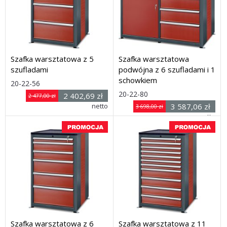
Szafka warsztatowa z 5
Szafka warsztatowa
szufladami
podwójna z 6 szufladami i 1
schowkiem
Rozmiar: (wys. x szer.
20-22-56
Rozmiar: (wys. x szer.
x
20-22-80
2 402,69 zł
2 477,00 zł
x
głęb.) 1030 x 650 x 600 mm
netto
3 587,06 zł
3 698,00 zł
Dostawa: 21 dni
głęb.) 1030 x 1240 x 600
netto
mm
Dostawa: 21 dni
Szafka warsztatowa z 6
Szafka warsztatowa z 11