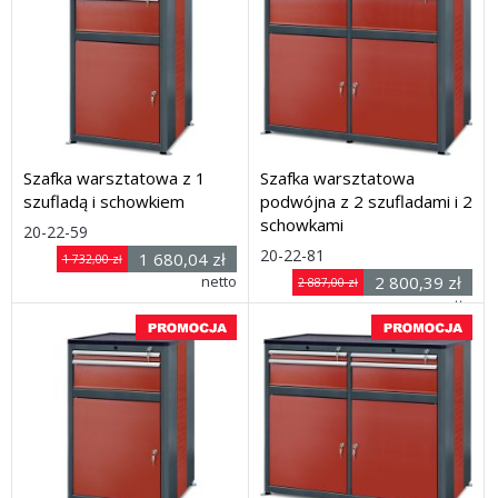
Szafka warsztatowa z 1
Szafka warsztatowa
szufladą i schowkiem
podwójna z 2 szufladami i 2
schowkami
Rozmiar: (wys. x szer.
20-22-59
Rozmiar: (wys. x szer.
x
20-22-81
1 680,04 zł
1 732,00 zł
x
głęb.) 1030 x 650 x 600 mm
netto
2 800,39 zł
2 887,00 zł
Dostawa: 21 dni
głęb.) 1030 x 1240 x 600
netto
mm
Dostawa: 21 dni