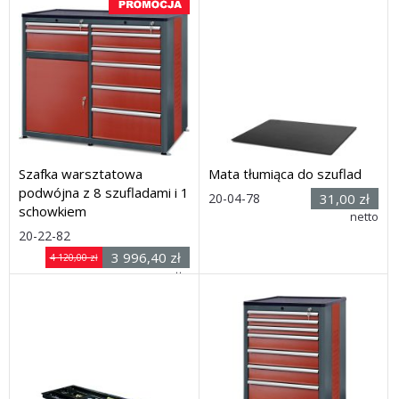
Szafka warsztatowa
Mata tłumiąca do szuflad
podwójna z 8 szufladami i 1
Rozmiar:
20-04-78
31,00 zł
(szer. x
schowkiem
netto
głęb.) 530 x 442 mm
Rozmiar: (wys. x szer.
20-22-82
Dostawa: 21 dni
x
3 996,40 zł
4 120,00 zł
głęb.) 1030 x 1240 x 600
netto
mm
Dostawa: 21 dni