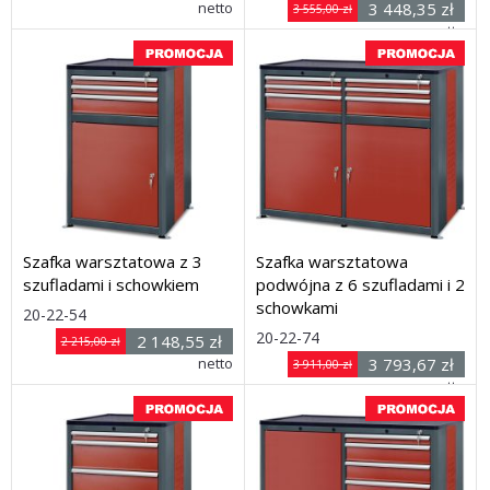
x
głęb.) 1030 x 650 x 600 mm
netto
3 448,35 zł
3 555,00 zł
Dostawa: 21 dni
głęb.) 1030 x 1240 x 600
netto
mm
Dostawa: 21 dni
Szafka warsztatowa z 3
Szafka warsztatowa
szufladami i schowkiem
podwójna z 6 szufladami i 2
schowkami
Rozmiar: (wys. x szer.
20-22-54
Rozmiar: (wys. x szer.
x
20-22-74
2 148,55 zł
2 215,00 zł
x
głęb.) 1030 x 650 x 600 mm
netto
3 793,67 zł
3 911,00 zł
Dostawa: 21 dni
głęb.) 1030 x 1240 x 600
netto
mm
Dostawa: 21 dni