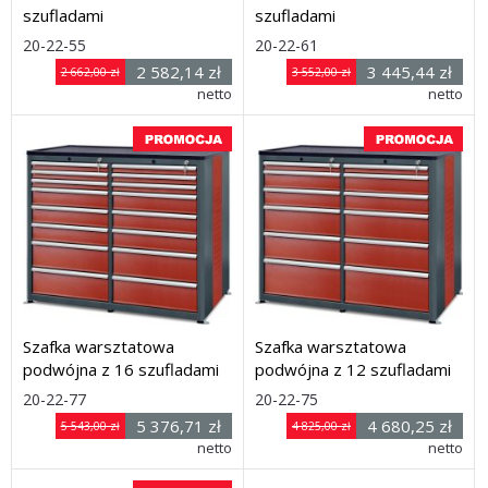
szufladami
szufladami
Rozmiar: (wys. x szer.
Rozmiar: (wys. x szer.
20-22-55
20-22-61
x
x
2 582,14 zł
3 445,44 zł
2 662,00 zł
3 552,00 zł
głęb.) 1030 x 650 x 600 mm
netto
głęb.) 1030 x 650 x 600 mm
netto
Dostawa: 21 dni
Dostawa: 21 dni
Szafka warsztatowa
Szafka warsztatowa
podwójna z 16 szufladami
podwójna z 12 szufladami
Rozmiar: (wys. x szer.
Rozmiar: (wys. x szer.
20-22-77
20-22-75
x
x
5 376,71 zł
4 680,25 zł
5 543,00 zł
4 825,00 zł
głęb.) 1030 x 1240 x 600
netto
głęb.) 1030 x 1240 x 600
netto
mm
mm
Dostawa: 21 dni
Dostawa: 21 dni