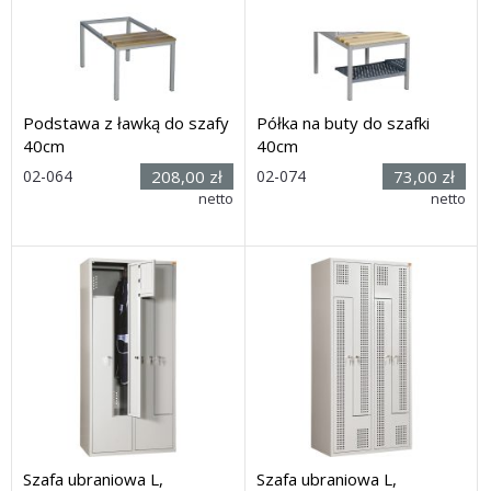
Podstawa z ławką do szafy
Półka na buty do szafki
40cm
40cm
Rozmiar:
Rozmiar:
02-064
208,00 zł
02-074
73,00 zł
Wymiary
Wymiary
netto
netto
(szer. x głęb. x wys.): 40 x
(szer. x głęb.): 34 x 35cm
74 x 40,5cm
Dostawa: 28 dni
Dostawa: 28 dni
Szafa ubraniowa L,
Szafa ubraniowa L,