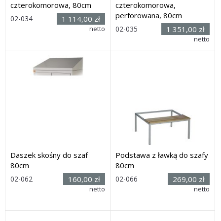
czterokomorowa, 80cm
czterokomorowa,
perforowana, 80cm
02-034
1 114,00 zł
Rozmiar: (wys. x szer. x
netto
02-035
1 351,00 zł
głęb.) 180h x 80 x 49cm
Rozmiar: (wys. x szer. x
netto
Dostawa: 28 dni
głęb.) 180h x 80 x 49cm
Dostawa: 28 dni
Daszek skośny do szaf
Podstawa z ławką do szafy
80cm
80cm
Rozmiar:
Rozmiar:
02-062
160,00 zł
02-066
269,00 zł
(szer. x
Wymiary
netto
netto
głęb. x wys.): 80 x 49 x
(szer. x głęb. x wys.): 80 x
18/3cm
74 x 40,5cm
Dostawa: 28 dni
Dostawa: 28 dni