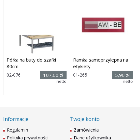
Półka na buty do szafki
Ramka samoprzylepna na
80cm
etykiety
Rozmiar:
Rozmiar:
02-076
107,00 zł
01-265
5,90 zł
Wymiary
(wys. x szer.)
netto
netto
(szer. x głęb.): 74 x 35cm
28 x 80mm
Dostawa: 28 dni
Dostawa: 14 dni
Informacje
Twoje konto
Regulamin
Zamówienia
Polityka prywatności
Dane użytkownika