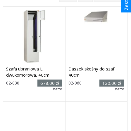
Szafa ubraniowa L,
Daszek skośny do szaf
dwukomorowa, 40cm
40cm
Rozmiar:
Rozmiar:
02-030
678,00 zł
02-060
120,00 zł
(wys. x
(szer. x
netto
netto
szer. x głęb.) 180h x 40 x
głęb. x wys.): 40 x 49 x
49cm
18/3cm
Dostawa: 28 dni
Dostawa: 28 dni