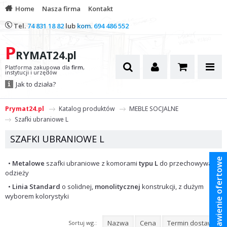
Home
Nasza firma
Kontakt
Tel.
74 831 18 82
lub
kom.
694 486 552
P
RYMAT24.pl
Platforma zakupowa dla
firm
,
instytucji i urzędów
Jak to działa?
Prymat24.pl
Katalog produktów
MEBLE SOCJALNE
Szafki ubraniowe L
SZAFKI UBRANIOWE L
Zestawienie ofertowe
•
Metalowe
szafki ubraniowe z komorami
typu L
do przechowywania
odzieży
•
Linia Standard
o solidnej,
monolitycznej
konstrukcji, z dużym
wyborem kolorystyki
Nazwa
Cena
Termin dostawy
Sortuj wg.: