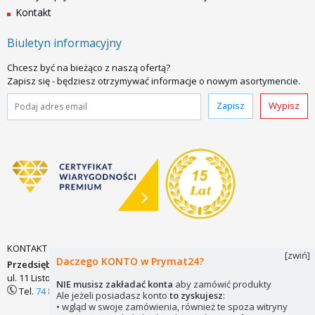
Kontakt
Biuletyn informacyjny
Chcesz być na bieżąco z naszą ofertą?
Zapisz się - będziesz otrzymywać informacje o nowym asortymencie.
Zapisz
Wypisz
KONTAKT
[zwiń]
Daczego KONTO w Prymat24?
Przedsiębiorstwo Zaopatrzenia Technicznego PRYMAT Sp.j.
ul. 11 Listopada 7
58-200 DZIERŻONIÓW
biuro@prymat24.pl
NIE musisz zakładać konta
aby zamówić produkty
Tel.
74 831 18 82
lub
kom.
694 486 552
Ale jeżeli posiadasz konto
to zyskujesz
:
• wgląd w swoje zamówienia, również te spoza witryny