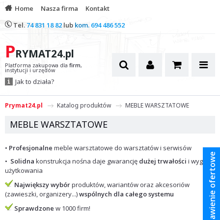
Home
Nasza firma
Kontakt
Tel.
74 831 18 82
lub
kom.
694 486 552
P
RYMAT24.pl
Platforma zakupowa dla
firm
,
instytucji i urzędów
Jak to działa?
Prymat24.pl
Katalog produktów
MEBLE WARSZTATOWE
MEBLE WARSZTATOWE
•
Profesjonalne
meble warsztatowe do warsztatów i serwisów
Zestawienie ofertowe
•
Solidna
konstrukcja nośna daje gwarancję
dużej trwałości
i wygody
użytkowania
Największy wybór
produktów, wariantów oraz akcesoriów
(zawieszki, organizery...)
wspólnych dla całego systemu
Sprawdzone
w 1000 firm!