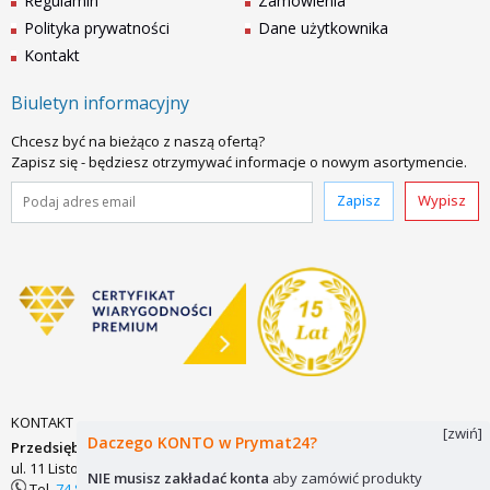
Regulamin
Zamówienia
Polityka prywatności
Dane użytkownika
Kontakt
Biuletyn informacyjny
Chcesz być na bieżąco z naszą ofertą?
Zapisz się - będziesz otrzymywać informacje o nowym asortymencie.
Zapisz
Wypisz
KONTAKT
[zwiń]
Daczego KONTO w Prymat24?
Przedsiębiorstwo Zaopatrzenia Technicznego PRYMAT Sp.j.
ul. 11 Listopada 7
58-200 DZIERŻONIÓW
biuro@prymat24.pl
NIE musisz zakładać konta
aby zamówić produkty
Tel.
74 831 18 82
lub
kom.
694 486 552