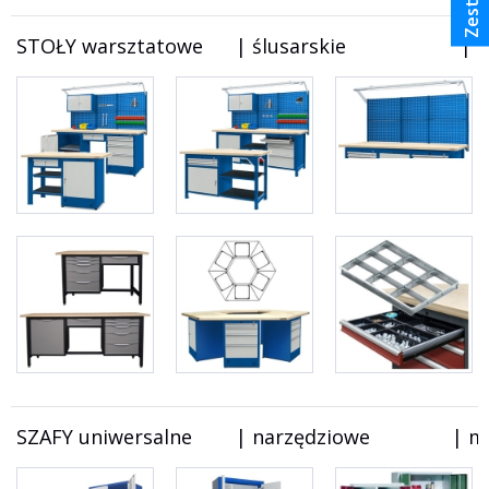
STOŁY warsztatowe      | ślusarskie                   
SZAFY uniwersalne        | narzędziowe               | mag