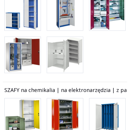
SZAFY na chemikalia | na elektronarzędzia | z p