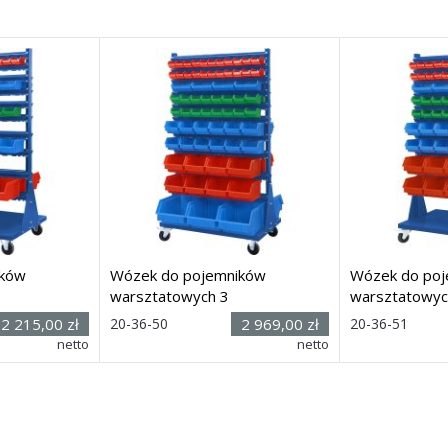
ików
Wózek do pojemników
Wózek do po
warsztatowych 3
warsztatowyc
Rozmiar:
Rozmia
2 215,00 zł
20-36-50
2 969,00 zł
20-36-51
(wys. x
(wys. 
netto
netto
40 x 650
szer. x głęb.) 1665h x 940 x
szer. x głęb.) 16
920mm
690mm
Dostawa: 21 dni
Dostawa: 21 dn