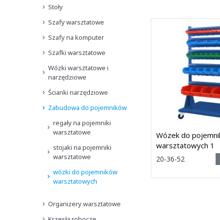
Stoły
Szafy warsztatowe
Szafy na komputer
Szafki warsztatowe
Wózki warsztatowe i
narzędziowe
Ścianki narzędziowe
Zabudowa do pojemników
regały na pojemniki
warsztatowe
Wózek do pojemn
warsztatowych 1
stojaki na pojemniki
warsztatowe
Rozmiar:
20-36-52
(wys. x
wózki do pojemników
szer. x głęb.) 1665 x 9
mm
warsztatowych
Dostawa: 21 dni
Organizery warsztatowe
Krzesła robocze