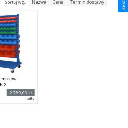
Nazwa
Cena
Termin dostawy
Sortuj wg.:
jemników
h 2
r:
2 789,00 zł
x
netto
65h x 940 x
i