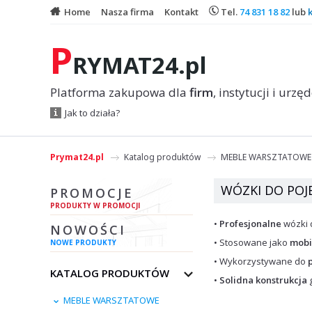
Home
Nasza firma
Kontakt
Tel.
74 831 18 82
lub
P
RYMAT24.pl
Platforma zakupowa dla
firm
, instytucji i urzę
Jak to działa?
Prymat24.pl
Katalog produktów
MEBLE WARSZTATOWE
WÓZKI DO PO
PROMOCJE
PRODUKTY W PROMOCJI
•
Profesjonalne
wózki 
NOWOŚCI
• Stosowane jako
mobi
NOWE PRODUKTY
• Wykorzystywane do
KATALOG PRODUKTÓW
•
Solidna konstrukcja
MEBLE WARSZTATOWE