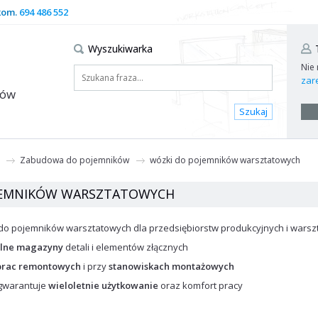
kom.
694 486 552
Wyszukiwarka
Nie
zare
dów
Szukaj
Zabudowa do pojemników
wózki do pojemników warsztatowych
JEMNIKÓW WARSZTATOWYCH
do pojemników warsztatowych dla przedsiębiorstw produkcyjnych i warsz
lne magazyny
detali i elementów złącznych
prac remontowych
i przy
stanowiskach montażowych
gwarantuje
wieloletnie użytkowanie
oraz komfort pracy