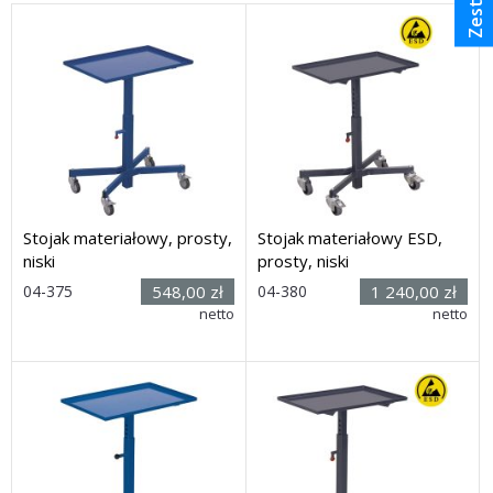
Stojak materiałowy, prosty,
Stojak materiałowy ESD,
niski
prosty, niski
Rozmiar:
04-375
548,00 zł
04-380
1 240,00 zł
(wys. x dł.
netto
Rozmiar: (wys. x dł. x
netto
x szer.): 535 x 610 x 410
szer.): 535 x 610 x 410 mm
mm
Dostawa: 14 dni
Dostawa: 14 dni