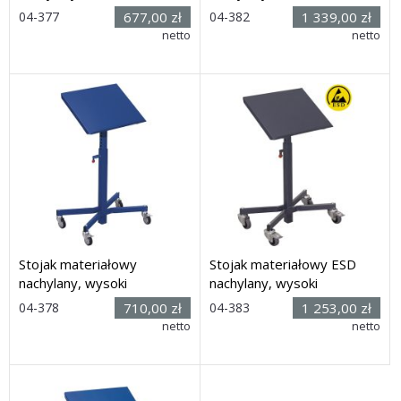
Rozmiar:
04-377
677,00 zł
04-382
1 339,00 zł
(wys. x dł.
netto
Rozmiar: (wys. x dł. x
netto
x szer.): 520 x 610 x 410
szer.): 520 x 610 x 410 mm
mm
Dostawa: 14 dni
Dostawa: 14 dni
Stojak materiałowy
Stojak materiałowy ESD
Krzesła i taborety war
nachylany, wysoki
nachylany, wysoki
Rozmiar:
04-378
710,00 zł
04-383
1 253,00 zł
(wys. x dł.
netto
Rozmiar: (wys. x dł. x
netto
x szer.): 715 x 610 x 410
szer.): 715 x 610 x 410 mm
mm
Dostawa: 14 dni
Dostawa: 14 dni