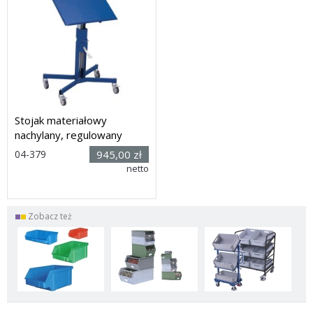
Stojak materiałowy
nachylany, regulowany
Rozmiar:
04-379
945,00 zł
(wys. x dł.
netto
x szer.): 680 x 600 x 415
mm
Dostawa: 14 dni
Zobacz też