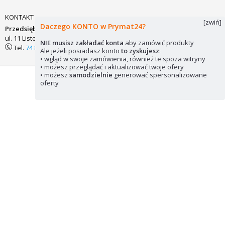
KONTAKT
[zwiń]
Daczego KONTO w Prymat24?
Przedsiębiorstwo Zaopatrzenia Technicznego PRYMAT Sp.j.
ul. 11 Listopada 7
58-200 DZIERŻONIÓW
biuro@prymat24.pl
NIE musisz zakładać konta
aby zamówić produkty
Tel.
74 831 18 82
lub
kom.
694 486 552
Ale jeżeli posiadasz konto
to zyskujesz
:
• wgląd w swoje zamówienia, również te spoza witryny
• możesz przeglądać i aktualizować twoje ofery
• możesz
samodzielnie
generować spersonalizowane
Mapa strony
Pliki cookie
© 2026 Prymat24
oferty
Wykorzystywanie elementów strony zabronione