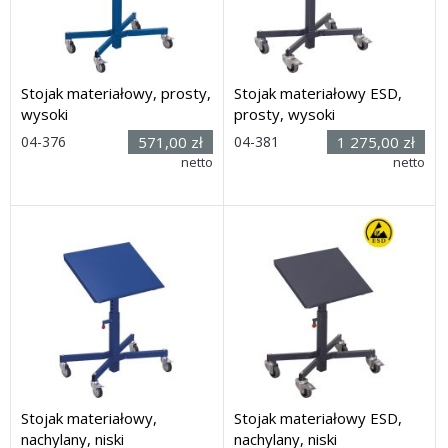
Stojak materiałowy, prosty,
Stojak materiałowy ESD,
wysoki
prosty, wysoki
Rozmiar:
04-376
571,00 zł
04-381
1 275,00 zł
(wys. x dł.
netto
Rozmiar: (wys. x dł. x
netto
x szer.): 770 x 610 x 410
szer.): 770 x 610 x 410 mm
mm
Dostawa: 14 dni
Dostawa: 14 dni
Stojak materiałowy,
Stojak materiałowy ESD,
nachylany, niski
nachylany, niski