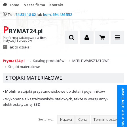
Home
Nasza firma
Kontakt
Tel.
74 831 18 82
lub
kom.
694 486 552
P
RYMAT24.pl
Platforma zakupowa dla
firm
,
instytucji i urzędów
Jak to działa?
Prymat24.pl
Katalog produktów
MEBLE WARSZTATOWE
Stojaki materiałowe
STOJAKI MATERIAŁOWE
Zestawienie ofertowe
•
Mobilne
stojaki przystanowiskowe do detali i pojemników
• Wykonane z kształtowników stalowych, także w wersji anty-
elektrostatycznej
ESD
Nazwa
Cena
Termin dostawy
Sortuj wg.: