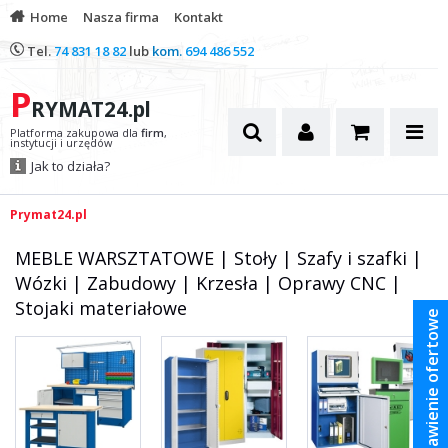
Home
Nasza firma
Kontakt
Tel.
74 831 18 82
lub
kom.
694 486 552
P
RYMAT24.pl
Platforma zakupowa dla
firm
,
instytucji i urzędów
Jak to działa?
Prymat24.pl
MEBLE WARSZTATOWE | Stoły | Szafy i szafki |
Wózki | Zabudowy | Krzesła | Oprawy CNC |
Stojaki materiałowe
Zestawienie ofertowe