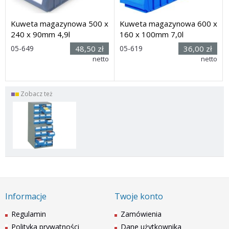
Kuweta magazynowa 500 x
Kuweta magazynowa 600 x
240 x 90mm 4,9l
160 x 100mm 7,0l
Rozmiar:
Rozmiar:
05-649
48,50 zł
05-619
36,00 zł
(dł. x szer.
(dług. x
netto
netto
x wys.): 500 x 240 x 90mm
szer. x wys.): 600 x 160 x
100mm
Dostawa: 21 dni
Dostawa: 14 dni
Zobacz też
Informacje
Twoje konto
Regulamin
Zamówienia
Polityka prywatności
Dane użytkownika