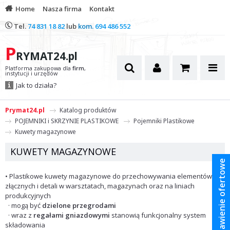
Home
Nasza firma
Kontakt
Tel.
74 831 18 82
lub
kom.
694 486 552
P
RYMAT24.pl
Platforma zakupowa dla
firm
,
instytucji i urzędów
Jak to działa?
Prymat24.pl
Katalog produktów
POJEMNIKI i SKRZYNIE PLASTIKOWE
Pojemniki Plastikowe
Kuwety magazynowe
KUWETY MAGAZYNOWE
Zestawienie ofertowe
• Plastikowe kuwety magazynowe do przechowywania elementów
złącznych i detali w warsztatach, magazynach oraz na liniach
produkcyjnych
· mogą być
dzielone przegrodami
· wraz z
regałami gniazdowymi
stanowią funkcjonalny system
składowania