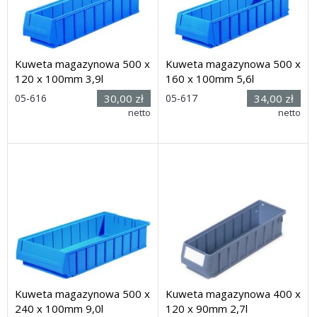
Kuweta magazynowa 500 x
Kuweta magazynowa 500 x
120 x 100mm 3,9l
160 x 100mm 5,6l
Rozmiar:
Rozmiar:
05-616
30,00 zł
05-617
34,00 zł
(dług. x
(dług. x
netto
netto
szer. x wys.): 500 x 120 x
szer. x wys.): 500 x 160 x
100mm
100mm
Dostawa: 14 dni
Dostawa: 14 dni
Kuweta magazynowa 500 x
Kuweta magazynowa 400 x
240 x 100mm 9,0l
120 x 90mm 2,7l