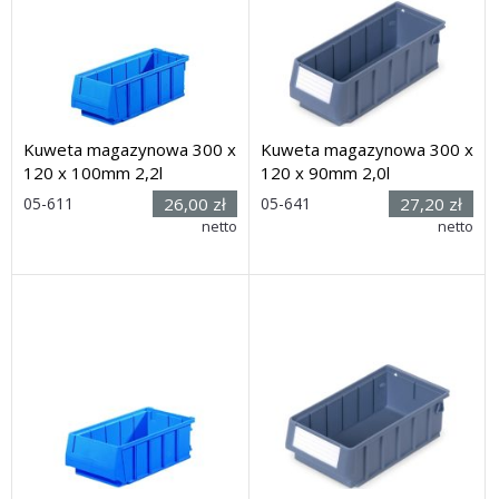
Kuweta magazynowa 300 x
Kuweta magazynowa 300 x
120 x 100mm 2,2l
120 x 90mm 2,0l
Rozmiar:
Rozmiar:
05-611
26,00 zł
05-641
27,20 zł
(dług. x
(dług. x
netto
netto
szer. x wys.): 300 x 120 x
szer. x wys.): 300 x 120 x
100mm
90mm
Dostawa: 14 dni
Dostawa: 21 dni