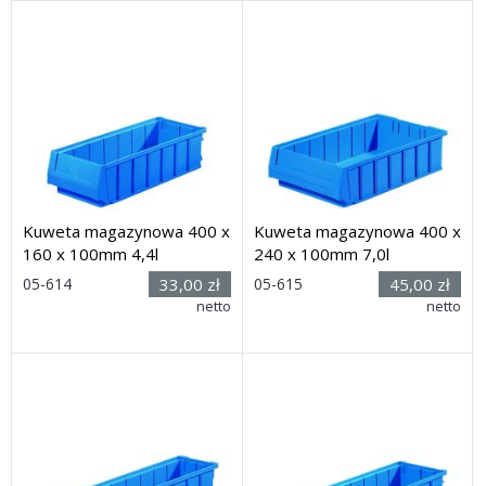
Kuweta magazynowa 400 x
Kuweta magazynowa 400 x
160 x 100mm 4,4l
240 x 100mm 7,0l
Rozmiar:
Rozmiar:
05-614
33,00 zł
05-615
45,00 zł
(dług. x
(dług. x
netto
netto
szer. x wys.): 400 x 160 x
szer. x wys.): 400 x 240 x
100mm
100mm
Dostawa: 14 dni
Dostawa: 14 dni