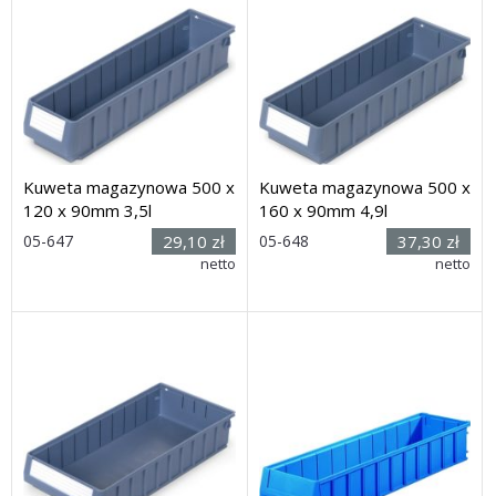
Kuweta magazynowa 500 x
Kuweta magazynowa 500 x
120 x 90mm 3,5l
160 x 90mm 4,9l
Rozmiar:
Rozmiar:
05-647
29,10 zł
05-648
37,30 zł
(dług. x
(dł. x szer.
netto
netto
szer. x wys.): 500 x 120 x
x wys.): 500 x 160 x 90mm
90mm
Dostawa: 21 dni
Dostawa: 21 dni