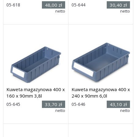
Rozmiar:
Rozmiar:
05-618
48,00 zł
05-644
30,40 zł
(dług. x
(dług. x
netto
netto
szer. x wys.): 500 x 240 x
szer. x wys.): 400 x 120 x
100mm
90mm
Dostawa: 14 dni
Dostawa: 21 dni
Kuweta magazynowa 400 x
Kuweta magazynowa 400 x
160 x 90mm 3,8l
240 x 90mm 6,0l
Rozmiar:
Rozmiar:
05-645
33,70 zł
05-646
43,10 zł
(dług. x
(dług. x
netto
netto
szer. x wys.): 400 x 160 x
szer. x wys.): 400 x 240 x
90mm
90mm
Dostawa: 21 dni
Dostawa: 21 dni