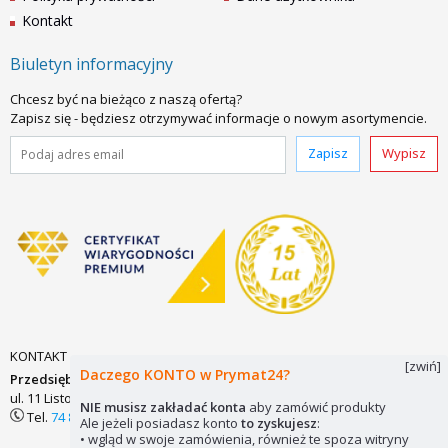
Kontakt
Biuletyn informacyjny
Chcesz być na bieżąco z naszą ofertą?
Zapisz się - będziesz otrzymywać informacje o nowym asortymencie.
Zapisz
Wypisz
KONTAKT
[zwiń]
Daczego KONTO w Prymat24?
Przedsiębiorstwo Zaopatrzenia Technicznego PRYMAT Sp.j.
ul. 11 Listopada 7
58-200 DZIERŻONIÓW
biuro@prymat24.pl
NIE musisz zakładać konta
aby zamówić produkty
Tel.
74 831 18 82
lub
kom.
694 486 552
Ale jeżeli posiadasz konto
to zyskujesz
:
• wgląd w swoje zamówienia, również te spoza witryny