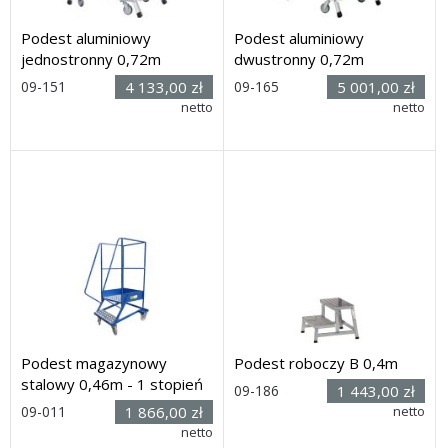
Podest aluminiowy
Podest aluminiowy
jednostronny 0,72m
dwustronny 0,72m
09-151
4 133,00 zł
09-165
5 001,00 zł
Rozmiar: (wys. x dł. x
netto
Rozmiar: (wys. x dł. x
netto
szer.): 1,82h x 1,26 x 0,81m
szer.): 1,82h x 1,52 x 0,81m
Dostawa: 3 dni
Dostawa: 21 dni
Podest magazynowy
Podest roboczy B 0,4m
stalowy 0,46m - 1 stopień
09-186
1 443,00 zł
09-011
1 866,00 zł
Rozmiar: (wys. x dł. x
netto
szer.): 0,4h x 0,55 x 0,6m
Rozmiar: (wys. x dł. x
netto
Dostawa: 3 dni
szer.): 1570h x 840 x 910mm