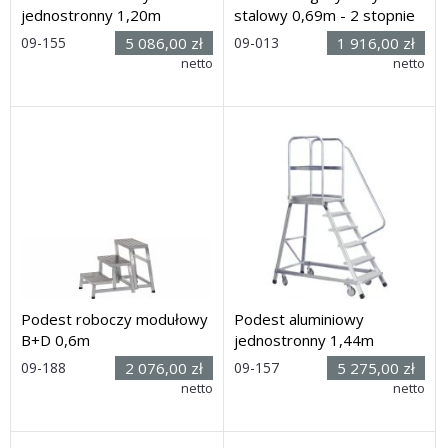
jednostronny 1,20m
stalowy 0,69m - 2 stopnie
09-155
5 086,00 zł
09-013
1 916,00 zł
Rozmiar: (wys. x dł. x
netto
Rozmiar: (wys. x dł. x
netto
szer.): 2,30h x 1,64 x 0,95m
szer.): 1800h x 1030 x 910mm
Dostawa: 3 dni
Dostawa: 10 dni
Podest roboczy modułowy
Podest aluminiowy
B+D 0,6m
jednostronny 1,44m
09-188
2 076,00 zł
09-157
5 275,00 zł
Rozmiar: (wys. x dł. x
netto
Rozmiar: (wys. x dł. x
netto
szer.): 0,6h x 0,8 x 0,6m
szer.): 2,54h x 1,82 x 1,02m
Dostawa: 3 dni
Dostawa: 3 dni