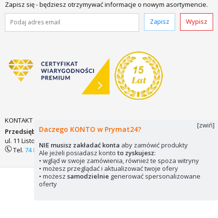
Zapisz się - będziesz otrzymywać informacje o nowym asortymencie.
Zapisz
Wypisz
KONTAKT
[zwiń]
Daczego KONTO w Prymat24?
Przedsiębiorstwo Zaopatrzenia Technicznego PRYMAT Sp.j.
ul. 11 Listopada 7
58-200 DZIERŻONIÓW
biuro@prymat24.pl
NIE musisz zakładać konta
aby zamówić produkty
Tel.
74 831 18 82
lub
kom.
694 486 552
Ale jeżeli posiadasz konto
to zyskujesz
:
• wgląd w swoje zamówienia, również te spoza witryny
• możesz przeglądać i aktualizować twoje ofery
• możesz
samodzielnie
generować spersonalizowane
Mapa strony
Pliki cookie
© 2026 Prymat24
oferty
Wykorzystywanie elementów strony zabronione