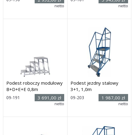
Rozmiar: (wys. x dł. x
netto
Rozmiar: (wys. x dł. x
netto
szer.): 0,8h x 1,05 x 0,6m
szer.): 3,02h x 2,18 x 1,16m
Dostawa: 3 dni
Dostawa: 3 dni
Podest roboczy modułowy
Podest jezdny stalowy
B+D+E+E 0,8m
3+1, 1,0m
09-191
3 691,00 zł
09-203
1 987,00 zł
Rozmiar: (wys. x dł. x
netto
Rozmiar: (wys. x dł. x
netto
szer.): 0,8h x 1,3 x 0,6m
szer.): 2100h x 1350 x 840mm
Dostawa: 3 dni
Dostawa: 10 dni