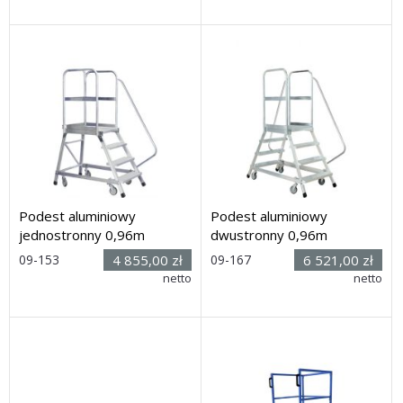
Dostawa: 10 dni
Podest aluminiowy
Podest aluminiowy
jednostronny 0,96m
dwustronny 0,96m
09-153
4 855,00 zł
09-167
6 521,00 zł
Rozmiar: (wys. x dł. x
netto
Rozmiar: (wys. x dł. x
netto
szer.): 2,06h x 1,46 x 0,88m
szer.): 2,06h x 1,80 x 0,88m
Dostawa: 3 dni
Dostawa: 21 dni