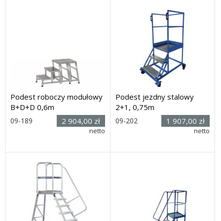
Podest roboczy modułowy
Podest jezdny stalowy
B+D+D 0,6m
2+1, 0,75m
09-189
2 904,00 zł
09-202
1 907,00 zł
Rozmiar: (wys. x dł. x
netto
Rozmiar: (wys. x dł. x
netto
szer.): 0,6h x 1,05 x 0,6m
szer.): 1850h x 1100 x 840mm
Dostawa: 3 dni
Dostawa: 10 dni