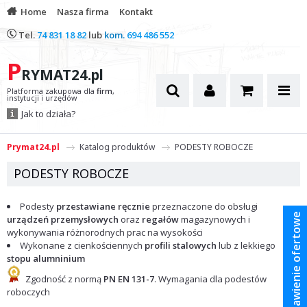
Home
Nasza firma
Kontakt
Tel.
74 831 18 82
lub
kom.
694 486 552
P
RYMAT24.pl
Platforma zakupowa dla
firm
,
instytucji i urzędów
Jak to działa?
Prymat24.pl
Katalog produktów
PODESTY ROBOCZE
PODESTY ROBOCZE
Podesty
przestawiane ręcznie
przeznaczone do obsługi
Zestawienie ofertowe
urządzeń przemysłowych
oraz
regałów
magazynowych i
wykonywania różnorodnych prac na wysokości
Wykonane z cienkościennych
profili stalowych
lub z lekkiego
stopu alumninium
Zgodność z normą
PN EN 131-7
. Wymagania dla podestów
roboczych