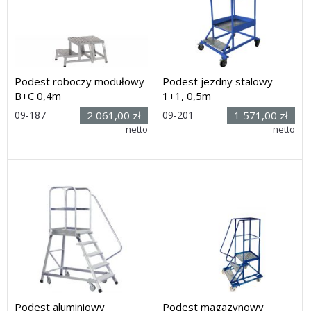
Podest roboczy modułowy
Podest jezdny stalowy
B+C 0,4m
1+1, 0,5m
09-187
2 061,00 zł
09-201
1 571,00 zł
Rozmiar: (wys. x dł. x
netto
Rozmiar: (wys. x dł. x
netto
szer.): 0,4h x 0,8 x 0,6m
szer.): 1600h x 900 x 840mm
Dostawa: 3 dni
Dostawa: 10 dni
Podest aluminiowy
Podest magazynowy