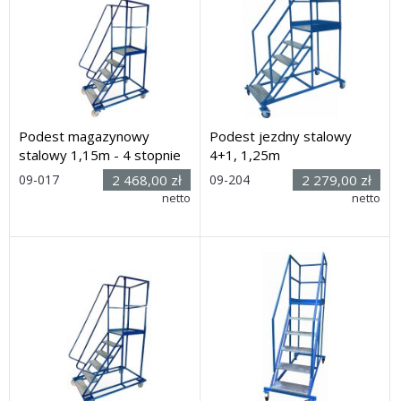
Podest magazynowy
Podest jezdny stalowy
stalowy 1,15m - 4 stopnie
4+1, 1,25m
09-017
2 468,00 zł
09-204
2 279,00 zł
Rozmiar: (wys. x dł. x
netto
Rozmiar: (wys. x dł. x
netto
szer.): 2260h x 1410 x 910mm
szer.): 2350h x 1600 x 840mm
Dostawa: 10 dni
Dostawa: 10 dni