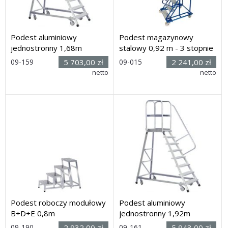
Podest aluminiowy
Podest magazynowy
jednostronny 1,68m
stalowy 0,92 m - 3 stopnie
09-159
5 703,00 zł
09-015
2 241,00 zł
Rozmiar: (wys. x dł. x
netto
Rozmiar: (wys. x dł. x
netto
szer.): 2,78h x 2,00 x 1,09m
szer.): 2030h x 1220 x 910mm
Dostawa: 3 dni
Dostawa: 10 dni
Podest roboczy modułowy
Podest aluminiowy
B+D+E 0,8m
jednostronny 1,92m
09-190
2 932,00 zł
09-161
5 943,00 zł