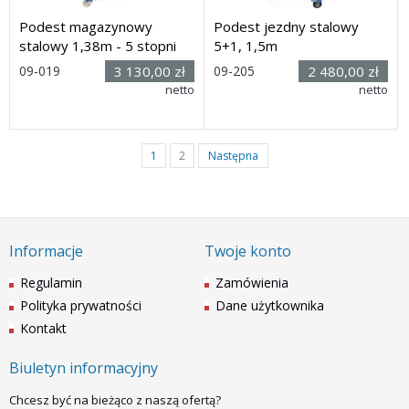
Podest magazynowy
Podest jezdny stalowy
stalowy 1,38m - 5 stopni
5+1, 1,5m
09-019
3 130,00 zł
09-205
2 480,00 zł
Rozmiar: (wys. x dł. x
netto
Rozmiar: (wys. x dł. x
netto
szer.): 2490h x 1600 x 1000mm
szer.): 2650h x 1600 x 840mm
Dostawa: 10 dni
Dostawa: 10 dni
1
2
Następna
Informacje
Twoje konto
Regulamin
Zamówienia
Polityka prywatności
Dane użytkownika
Kontakt
Biuletyn informacyjny
Chcesz być na bieżąco z naszą ofertą?