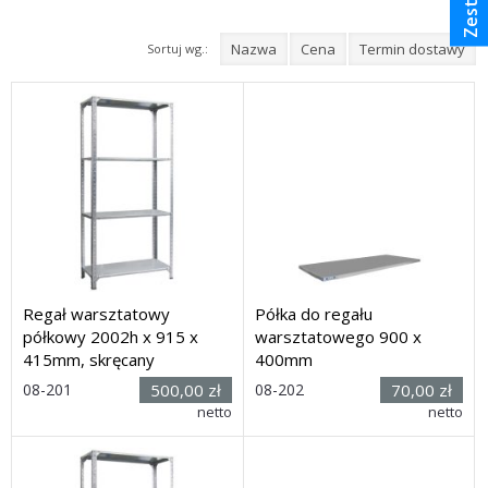
Nazwa
Cena
Termin dostawy
Sortuj wg.:
Regał warsztatowy
Półka do regału
półkowy 2002h x 915 x
warsztatowego 900 x
415mm, skręcany
400mm
Rozmiar:
Rozmiar:
08-201
500,00 zł
08-202
70,00 zł
(wys. x
900 x
netto
netto
szer. x głęb.): 2002h x 915
400mm
x 415mm
Dostawa: 21 dni
Dostawa: 21 dni