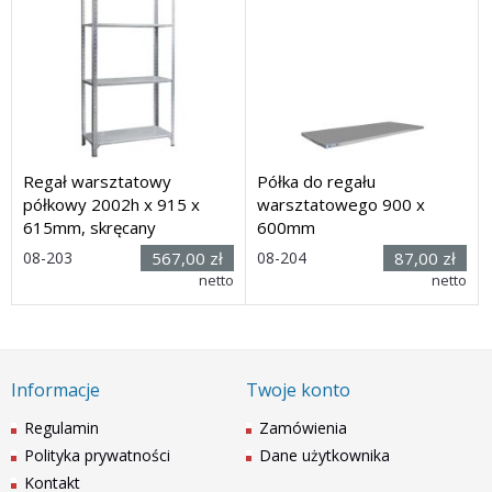
Regał warsztatowy
Półka do regału
półkowy 2002h x 915 x
warsztatowego 900 x
615mm, skręcany
600mm
Rozmiar:
Rozmiar:
08-203
567,00 zł
08-204
87,00 zł
(wys. x
900 x
netto
netto
szer. x głęb.): 2002h x 915
600mm
x 615mm
Dostawa: 21 dni
Dostawa: 21 dni
Informacje
Twoje konto
Regulamin
Zamówienia
Polityka prywatności
Dane użytkownika
Kontakt