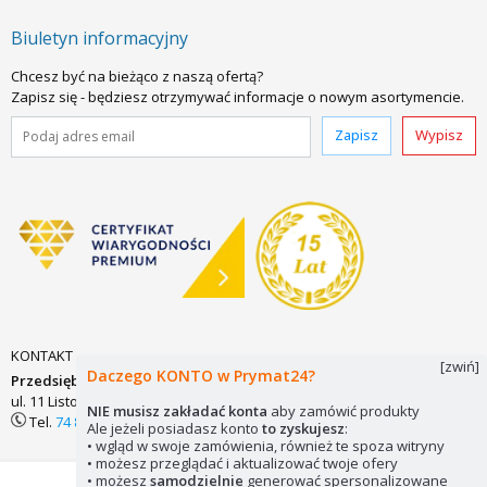
Biuletyn informacyjny
Chcesz być na bieżąco z naszą ofertą?
Zapisz się - będziesz otrzymywać informacje o nowym asortymencie.
Zapisz
Wypisz
KONTAKT
[zwiń]
Daczego KONTO w Prymat24?
Przedsiębiorstwo Zaopatrzenia Technicznego PRYMAT Sp.j.
ul. 11 Listopada 7
58-200 DZIERŻONIÓW
biuro@prymat24.pl
NIE musisz zakładać konta
aby zamówić produkty
Tel.
74 831 18 82
lub
kom.
694 486 552
Ale jeżeli posiadasz konto
to zyskujesz
:
• wgląd w swoje zamówienia, również te spoza witryny
• możesz przeglądać i aktualizować twoje ofery
• możesz
samodzielnie
generować spersonalizowane
Mapa strony
Pliki cookie
© 2026 Prymat24