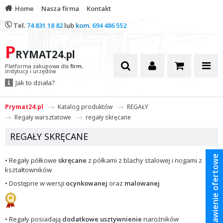
Home
Nasza firma
Kontakt
Tel.
74 831 18 82
lub
kom.
694 486 552
P
RYMAT24.pl
Platforma zakupowa dla
firm
,
instytucji i urzędów
Jak to działa?
Prymat24.pl
Katalog produktów
REGAŁY
Regały warsztatowe
regały skręcane
REGAŁY SKRĘCANE
Zestawienie ofertowe
• Regały półkowe
skręcane
z półkami z blachy stalowej i nogami z
kształtowników
• Dostępne w wersji
ocynkowanej
oraz
malowanej
• Regały posiadają
dodatkowe usztywnienie
narożników