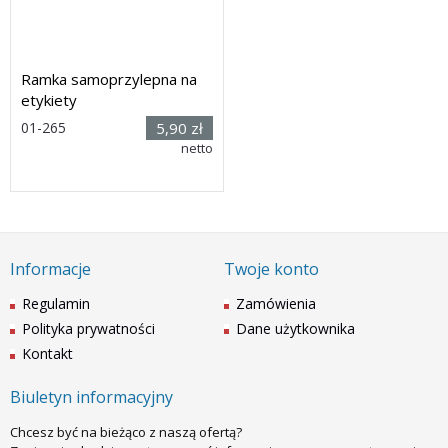
Ramka samoprzylepna na
etykiety
Rozmiar:
01-265
5,90 zł
(wys. x szer.)
netto
28 x 80mm
Dostawa: 14 dni
Informacje
Twoje konto
Regulamin
Zamówienia
Polityka prywatności
Dane użytkownika
Kontakt
Biuletyn informacyjny
Chcesz być na bieżąco z naszą ofertą?