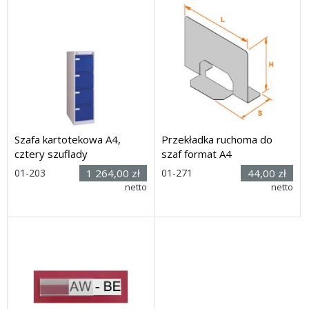
Szafa kartotekowa A4,
Przekładka ruchoma do
cztery szuflady
szaf format A4
01-203
1 264,00 zł
01-271
44,00 zł
Rozmiar: (wys. x szer. x
netto
netto
Dostawa: 50 dni
głęb.) 1093 x 400 x 580mm
Dostawa: 28 dni