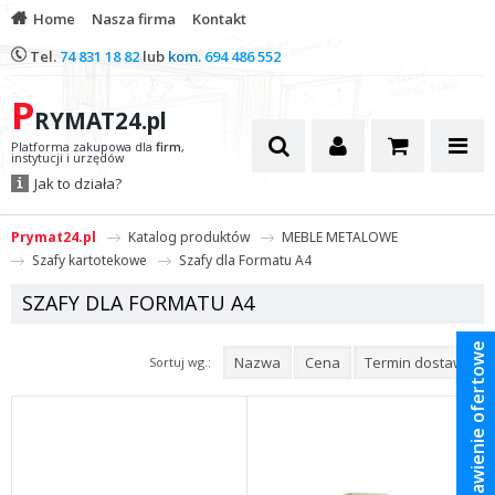
Home
Nasza firma
Kontakt
Tel.
74 831 18 82
lub
kom.
694 486 552
P
RYMAT24.pl
Platforma zakupowa dla
firm
,
instytucji i urzędów
Jak to działa?
Prymat24.pl
Katalog produktów
MEBLE METALOWE
Szafy kartotekowe
Szafy dla Formatu A4
SZAFY DLA FORMATU A4
Zestawienie ofertowe
Nazwa
Cena
Termin dostawy
Sortuj wg.: