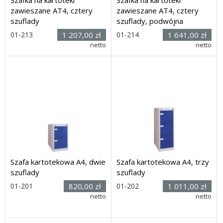
zawieszane AT4, cztery
zawieszane AT4, cztery
szuflady
szuflady, podwójna
01-213
1 207,00 zł
01-214
1 641,00 zł
Rozmiar: (wys. x szer. x
netto
Rozmiar: (wys. x szer. x
netto
głęb.) 1330 x 421 x 580mm
głęb.) 1330 x 771 x 580mm
Dostawa: 28 dni
Dostawa: 28 dni
Szafa kartotekowa A4, dwie
Szafa kartotekowa A4, trzy
szuflady
szuflady
Rozmiar:
01-201
820,00 zł
01-202
1 011,00 zł
(wys. x
netto
Rozmiar: (wys. x szer. x
netto
szer. x głęb.) 603 x 400 x
głęb.) 848 x 400 x 580mm
580mm
Dostawa: 28 dni
Dostawa: 28 dni