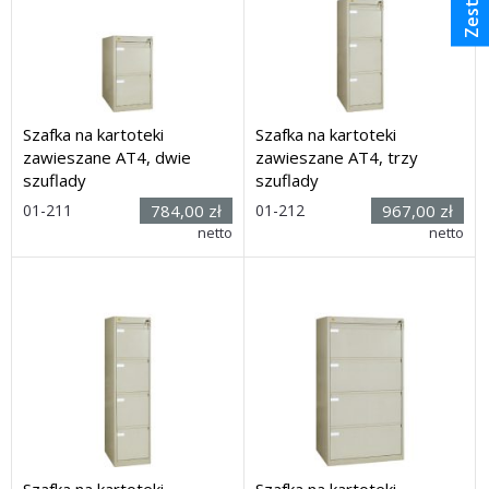
Szafka na kartoteki
Szafka na kartoteki
zawieszane AT4, dwie
zawieszane AT4, trzy
szuflady
szuflady
Rozmiar:
Rozmiar:
01-211
784,00 zł
01-212
967,00 zł
(wys. x
(wys. x
netto
netto
szer. x głęb.) 720 x 421 x
szer. x głęb.) 1025 x 421 x
580mm
580mm
Dostawa: 28 dni
Dostawa: 28 dni
Szafka na kartoteki
Szafka na kartoteki