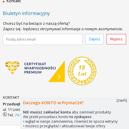
Kontakt
Biuletyn informacyjny
Chcesz być na bieżąco z naszą ofertą?
Zapisz się - będziesz otrzymywać informacje o nowym asortymencie.
Zapisz
Wypisz
KONTAKT
[zwiń]
Daczego KONTO w Prymat24?
Przedsiębiorstwo Zaopatrzenia Technicznego PRYMAT Sp.j.
ul. 11 Listopada 7
58-200 DZIERŻONIÓW
biuro@prymat24.pl
NIE musisz zakładać konta
aby zamówić produkty
Tel.
74 831 18 82
lub
kom.
694 486 552
Ale jeżeli posiadasz konto
to zyskujesz
:
• wgląd w swoje zamówienia, również te spoza witryny
• możesz przeglądać i aktualizować twoje ofery