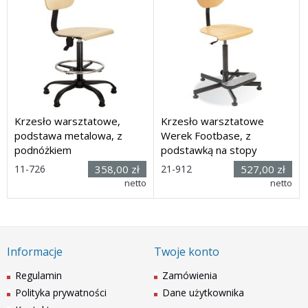
Krzesło warsztatowe,
Krzesło warsztatowe
podstawa metalowa, z
Werek Footbase, z
podnóżkiem
podstawką na stopy
Rozmiar:
Rozmiar:
11-726
358,00 zł
21-912
527,00 zł
(wys. x
(wys. x
netto
netto
szer. x głęb.) 895 x 640 x
szer. x głęb.) 1185h x 650 x
640 mm
650mm
Dostawa: 3 dni
Dostawa: 30 dni
Informacje
Twoje konto
Regulamin
Zamówienia
Polityka prywatności
Dane użytkownika