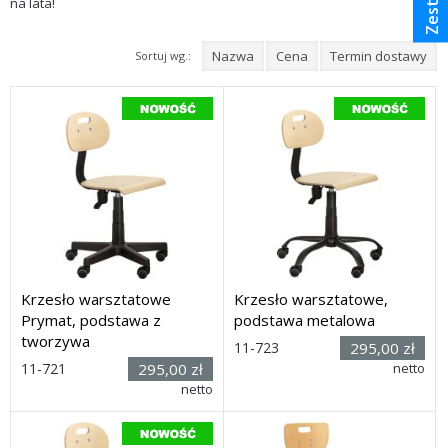
na lata!
Nazwa
Cena
Termin dostawy
Sortuj wg.:
Krzesło warsztatowe
Krzesło warsztatowe,
Prymat, podstawa z
podstawa metalowa
tworzywa
Rozmiar:
11-723
295,00 zł
(wys. x
Rozmiar:
11-721
295,00 zł
netto
szer. x głęb.) 860-920h x
(wys. x
netto
640 x 640mm
szer. x głęb.) 860-920h x
Dostawa: 3 dni
580 x 580mm
Dostawa: 3 dni