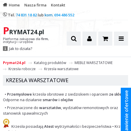
Home
Nasza firma
Kontakt
Tel.
74 831 18 82
lub
kom.
694 486 552
P
RYMAT24.pl
Platforma zakupowa dla
firm
,
instytucji i urzędów
Jak to działa?
Prymat24.pl
Katalog produktów
MEBLE WARSZTATOWE
Krzesła robocze
Krzesła warsztatowe
KRZESŁA WARSZTATOWE
Zestawienie ofertowe
•
Przemysłowe
krzesła obrotowe z siedziskiem i oparciem
ze sklejki
·
Odporne na działanie
smarów i olejów
• Przeznaczone do
warsztatów
, wydziałów remonotowych oraz
stanowisk spawalniczych
Krzesła posiadają
Atest
wytrzymałości i bezpieczeństwa • Krzesła