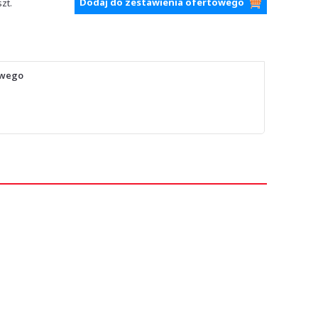
Dodaj do zestawienia ofertowego
szt.
owego