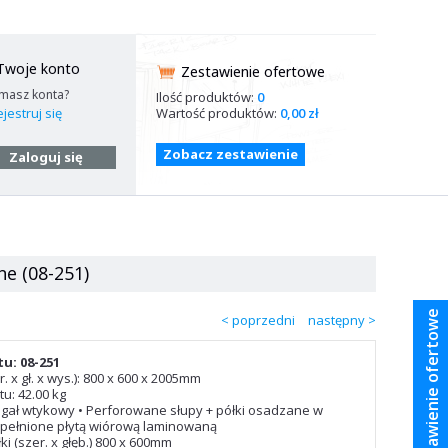
Twoje konto
Zestawienie ofertowe
 masz konta?
Ilość produktów:
0
Wartość produktów:
0,00 zł
jestruj się
Zobacz zestawienie
Zaloguj się
e (08-251)
Zestawienie ofertowe
< poprzedni
następny >
u: 08-251
. x gł. x wys.): 800 x 600 x 2005mm
u: 42.00 kg
egał wtykowy • Perforowane słupy + półki osadzane w
wypełnione płytą wiórową laminowaną
ki (szer. x głęb.) 800 x 600mm