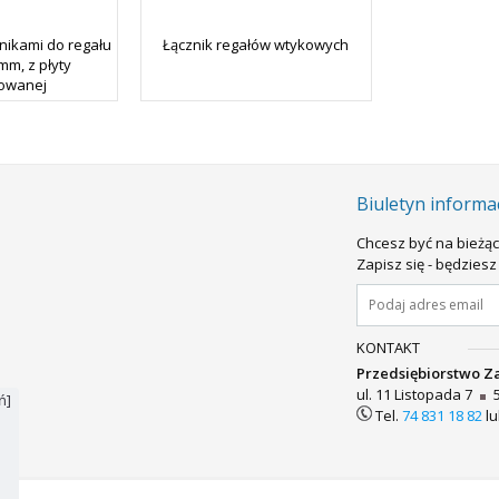
nikami do regału
Łącznik regałów wtykowych
mm, z płyty
owanej
Biuletyn informa
Chcesz być na bieżąc
Zapisz się - będzie
KONTAKT
Przedsiębiorstwo Z
ul. 11 Listopada 7
ń]
Tel.
74 831 18 82
l