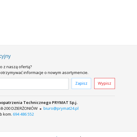
cyjny
o z naszą ofertą?
sz otrzymywać informacje o nowym asortymencie.
Zapisz
Wypisz
aopatrzenia Technicznego PRYMAT Sp.j.
58-200 DZIERŻONIÓW
biuro@prymat24.pl
ub
kom.
694 486 552