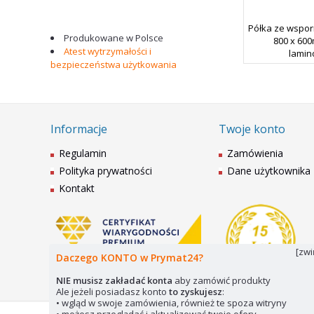
Półka ze wspor
Produkowane w Polsce
800 x 600
Atest wytrzymałości i
lamin
bezpieczeństwa użytkowania
Informacje
Twoje konto
Regulamin
Zamówienia
Polityka prywatności
Dane użytkownika
Kontakt
[zwi
Daczego KONTO w Prymat24?
NIE musisz zakładać konta
aby zamówić produkty
Ale jeżeli posiadasz konto
to zyskujesz
:
• wgląd w swoje zamówienia, również te spoza witryny