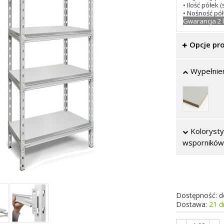
• Ilość półek 
• Nośność półk
Gwarancja 2 
Opcje pr
Wypełnien
Kolorysty
wsporników
Dostępność:
d
Dostawa:
21 d