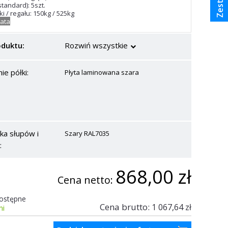
(standard): 5szt.
i / regału: 150kg / 525kg
lata
oduktu:
Rozwiń wszystkie
ie półki:
Płyta laminowana szara
ka słupów i
Szary RAL7035
:
868,00 zł
Cena netto:
ostępne
Cena brutto:
1 067,64 zł
ni