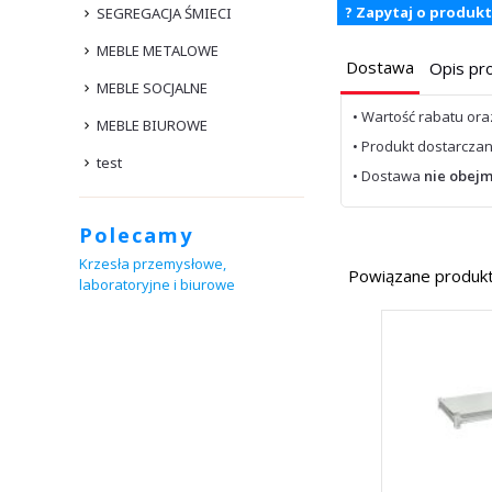
? Zapytaj o produkt
SEGREGACJA ŚMIECI
MEBLE METALOWE
Dostawa
Opis pr
MEBLE SOCJALNE
• Wartość rabatu or
MEBLE BIUROWE
• Produkt dostarcza
test
• Dostawa
nie obejm
Polecamy
Krzesła przemysłowe,
Powiązane produk
laboratoryjne i biurowe
Krzesła i taborety warsztatowe