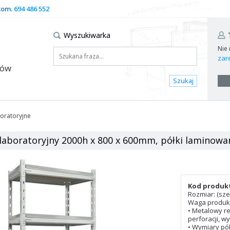
kom.
694 486 552
Wyszukiwarka
Nie
zare
dów
Szukaj
boratoryjne
laboratoryjny 2000h x 800 x 600mm, półki laminowan
Kod produkt
Rozmiar: (szer
Waga produkt
• Metalowy r
perforacji, 
• Wymiary pół