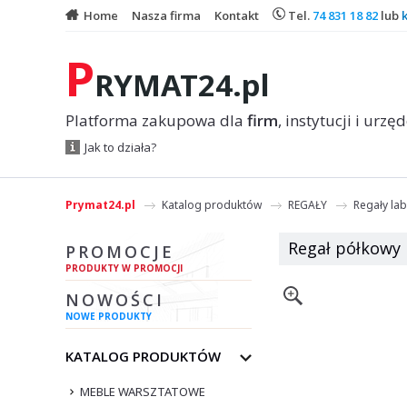
Home
Nasza firma
Kontakt
Tel.
74 831 18 82
lub
P
RYMAT24.pl
Platforma zakupowa dla
firm
, instytucji i urzę
Jak to działa?
Prymat24.pl
Katalog produktów
REGAŁY
Regały la
Regał półkowy 
PROMOCJE
PRODUKTY W PROMOCJI
NOWOŚCI
NOWE PRODUKTY
KATALOG PRODUKTÓW
MEBLE WARSZTATOWE