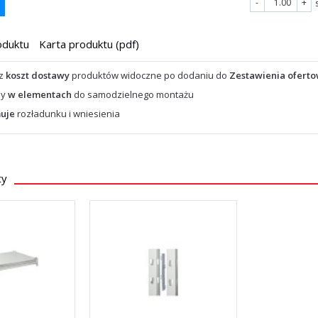
-
+
oduktu
Karta produktu (pdf)
az
koszt dostawy
produktów widoczne po dodaniu do
Zestawienia ofert
ny
w elementach
do samodzielnego montażu
uje
rozładunku i wniesienia
ty