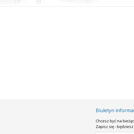
do
· 4 kółka Ø50mm skrętne, w tym dwa z
tu
hamulcami
ny do
pracy stojącej
, wykonany z kształtowników oraz blachy stalowej
 100%, zamykane na klucz
uflady (wys. x szer. x głęb.): 118h x 482 x 396mm
ą z tworzywa ABS
łek (szer. x głęb.): 586 x 516mm
 klucz, z wewnętrzną półką
łki (szer. x głęb.): 508 x 470mm
malowane trwałymi
farbami proszkowymi
(epoksydowo-poliestrowymi)
PRYMAT pulpity robocze produkowane są zgodne z
normą
zapewnienia ja
ormy
• Producent
• Normy
Biuletyn informa
Chcesz być na bieżąc
Zapisz się - będzie