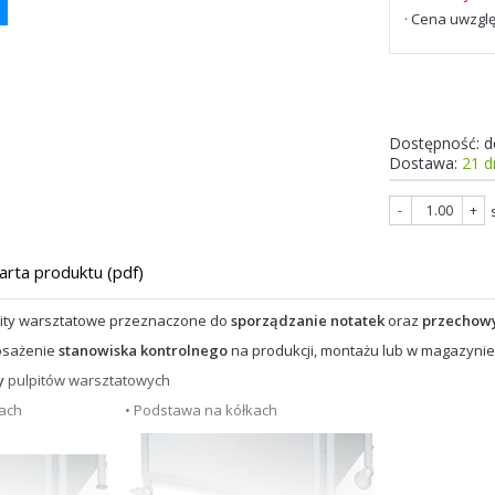
· Cena uwzglę
Dostępność:
d
Dostawa:
21 d
-
+
arta produktu (pdf)
ity warsztatowe przeznaczone do
sporządzanie notatek
oraz
przechow
osażenie
stanowiska kontrolnego
na produkcji, montażu lub w magazynie
y
pulpitów warsztatowych
ach
• Podstawa na kółkach