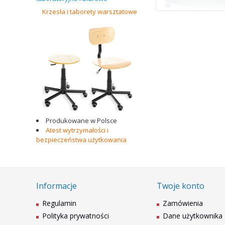
Krzesła i taborety warsztatowe
· stopki regulowane 
poziomowania pulpi
• Pulpit przeznaczo
•
Szuflady
o wysuwie
· wymiary użytkowe sz
•
Półki
wyłożone mat
· wymiary użytkowe pó
•
Szafka
zamykana na
Produkowane w Polsce
· wymiary użytkowe pó
Atest wytrzymałości i
• Elementy stalowe 
bezpieczeństwa użytkowania
• Oferowane przez 
•
Poświadczenia
i n
• Produkt polski
Informacje
Twoje konto
Regulamin
Zamówienia
Polityka prywatności
Dane użytkownika