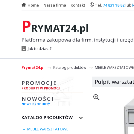
Home
Nasza firma
Kontakt
Tel.
74 831 18 82
lub
P
RYMAT24.pl
Platforma zakupowa dla
firm
, instytucji i urzę
Jak to działa?
Prymat24.pl
Katalog produktów
MEBLE WARSZTATOWE
Pulpit warsztat
PROMOCJE
PRODUKTY W PROMOCJI
NOWOŚCI
NOWE PRODUKTY
KATALOG PRODUKTÓW
MEBLE WARSZTATOWE