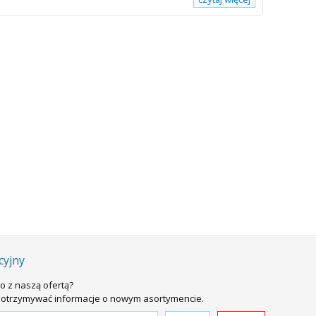
kości
ISO 9001
cyjny
o z naszą ofertą?
sz otrzymywać informacje o nowym asortymencie.