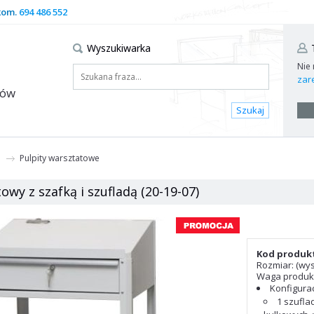
kom.
694 486 552
Wyszukiwarka
Nie
zare
dów
Szukaj
Pulpity warsztatowe
owy z szafką i szufladą (20-19-07)
Kod produkt
Rozmiar: (wys.
Waga produkt
Konfigurac
1 szufl