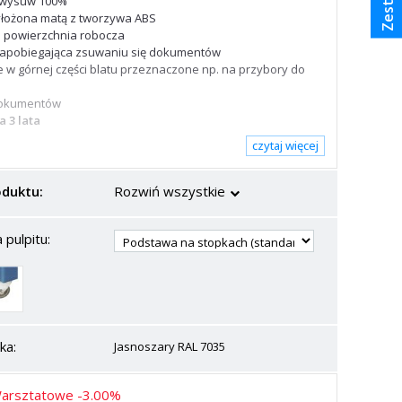
 wysuw 100%
łożona matą z tworzywa ABS
 powierzchnia robocza
apobiegająca zsuwaniu się dokumentów
 w górnej części blatu przeznaczone np. na przybory do
dokumentów
 3 lata
czytaj więcej
oduktu:
Rozwiń wszystkie
pulpitu:
ka:
Jasnoszary RAL 7035
arsztatowe -3.00%