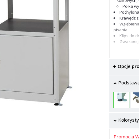
kulkowych,
Półka wy
Pochylona
Krawędź z
Wgłębienie
pisania
Klips do 
Gwarancja
Opcje pr
Podstawa 
Kolorysty
Promocja W