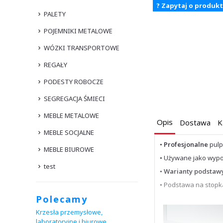
? Zapytaj o produkt
PALETY
POJEMNIKI METALOWE
WÓZKI TRANSPORTOWE
REGAŁY
PODESTY ROBOCZE
SEGREGACJA ŚMIECI
MEBLE METALOWE
Opis
Dostawa
K
MEBLE SOCJALNE
•
Profesjonalne
pulp
MEBLE BIUROWE
• Używane jako wyp
test
•
Warianty podstaw
• Podstawa na stopk
Polecamy
Krzesła przemysłowe,
laboratoryjne i biurowe