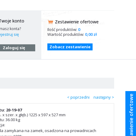
Twoje konto
Zestawienie ofertowe
 masz konta?
Ilość produktów:
0
Wartość produktów:
0,00 zł
jestruj się
Zobacz zestawienie
Zaloguj się
Zestawienie ofertowe
< poprzedni
następny >
u: 20-19-07
 x szer. x głęb.) 1225 x 597 x 527 mm
u: 36.00 kg
ja:
ada zamykana na zamek, osadzona na prowadnicach